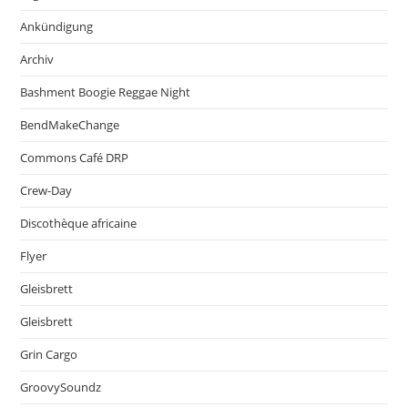
Ankündigung
Archiv
Bashment Boogie Reggae Night
BendMakeChange
Commons Café DRP
Crew-Day
Discothèque africaine
Flyer
Gleisbrett
Gleisbrett
Grin Cargo
GroovySoundz