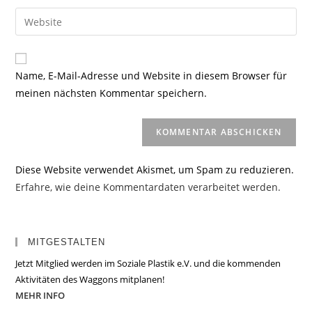
Benutzernamen
E-
Gib
zum
Mail-
deine
Kommentieren
Adresse
Website-
ein
zum
URL
Name, E-Mail-Adresse und Website in diesem Browser für
Kommentieren
ein
meinen nächsten Kommentar speichern.
ein
(optional)
Diese Website verwendet Akismet, um Spam zu reduzieren.
Erfahre, wie deine Kommentardaten verarbeitet werden.
MITGESTALTEN
Jetzt Mitglied werden im Soziale Plastik e.V. und die kommenden
Aktivitäten des Waggons mitplanen!
MEHR INFO