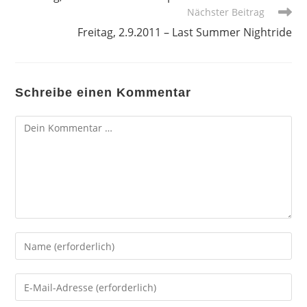
ansehen
Nächster Beitrag
Freitag, 2.9.2011 – Last Summer Nightride
Schreibe einen Kommentar
Kommentar
Gib
deinen
Namen
Gib
oder
deine