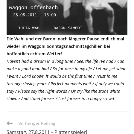
Die Wahl und der Baron: nach längerer Pause endlich mal
wieder im Waggon! Sonntagsnachmittagchillen bei
hoffentlich echtem Wetter!
Haven’t had a dream in a long time / See, the life I’ve had / Can
make a good man bad / So for once in my life / Let me get what
I want / Lord knows, it would be the first time / Trust in me
through closing years / Perfect moments wait / If only we could
stay / Please say the right words / Or cry like the stone white
clown / And stand forever / Lost forever in a happy crowd.
Weitere
Vorheriger Beitrag
Artikel
Samstag, 27.8.2011 – Plattenspieler!