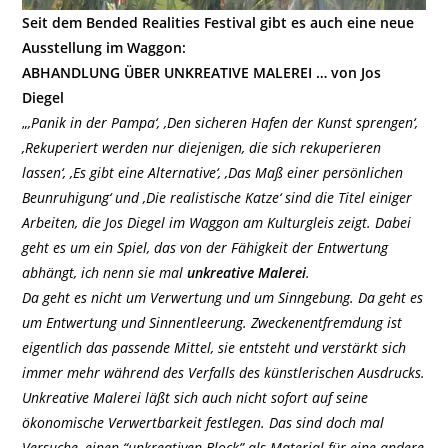
Seit dem Bended Realities Festival gibt es auch eine neue
Ausstellung im Waggon:
ABHANDLUNG ÜBER UNKREATIVE MALEREI … von Jos
Diegel
„
‚Panik in der Pampa‘, ‚Den sicheren Hafen der Kunst sprengen‘,
‚Rekuperiert werden nur diejenigen, die sich rekuperieren
lassen‘, ‚Es gibt eine Alternative‘, ‚Das Maß einer persönlichen
Beunruhigung‘ und ‚Die realistische Katze‘ sind die Titel einiger
Arbeiten, die Jos Diegel im Waggon am Kulturgleis zeigt. Dabei
geht es um ein Spiel, das von der Fähigkeit der Entwertung
abhängt, ich nenn sie mal
unkreative Malerei
.
Da geht es nicht um Verwertung und um Sinngebung. Da geht es
um Entwertung und Sinnentleerung. Zweckenentfremdung ist
eigentlich das passende Mittel, sie entsteht und verstärkt sich
immer mehr während des Verfalls des künstlerischen Ausdrucks.
Unkreative Malerei läßt sich auch nicht sofort auf seine
ökonomische Verwertbarkeit festlegen. Das sind doch mal
Versuche, einen “unkreativen Block” als Material für eine andere