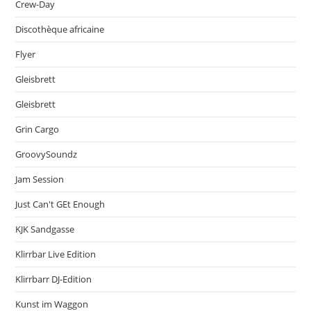
Crew-Day
Discothèque africaine
Flyer
Gleisbrett
Gleisbrett
Grin Cargo
GroovySoundz
Jam Session
Just Can't GEt Enough
KJK Sandgasse
Klirrbar Live Edition
Klirrbarr DJ-Edition
Kunst im Waggon