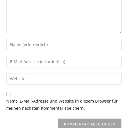
Gib
deinen
Namen
Gib
oder
deine
Benutzernamen
E-
Gib
zum
Mail-
deine
Kommentieren
Adresse
Website-
ein
zum
URL
Name, E-Mail-Adresse und Website in diesem Browser für
Kommentieren
ein
meinen nächsten Kommentar speichern.
ein
(optional)