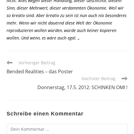
nicht. Alles wegen dieser Handlung, dieser Geschichte, diesem
Sinn, dieser Mehrwert, dieser verdammten Ökonomie. Weil wir
so kreativ sind. Aber kreativ zu sein ist nun auch nix besonderes
mehr. Wenn wir nicht dauernd diese Welt der Ökonomie
reproduzieren wollen würden, würde auch keiner kopieren
wollen. Und wenn, es wäre auch egal.
„
Weitere
Vorheriger Beitrag
Artikel
Bended Realities – das Poster
ansehen
Nächster Beitrag
Donnerstag, 17.5. 2012: SCHINKEN OMI !
Schreibe einen Kommentar
Kommentar