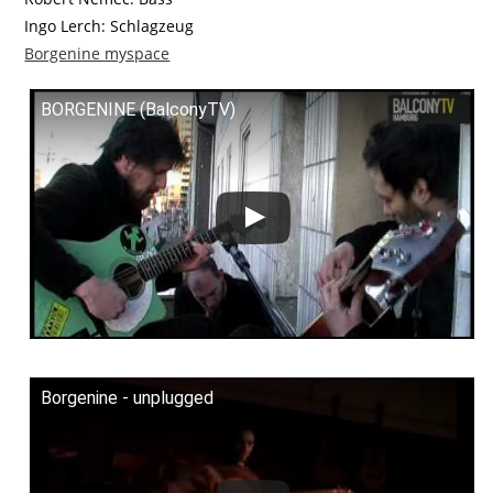
Ingo Lerch: Schlagzeug
Borgenine myspace
BORGENINE (BalconyTV)
Borgenine - unplugged