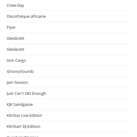
Crew-Day
Discothèque africaine
Flyer
Gleisbrett
Gleisbrett
Grin Cargo
GroovySoundz
Jam Session
Just Can't GEt Enough
KJK Sandgasse
Klirrbar Live Edition
Klirrbarr DJ-Edition