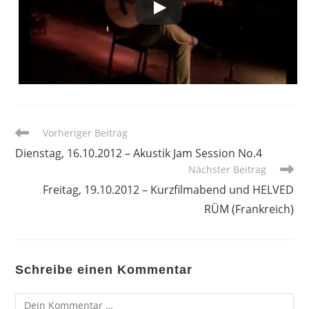
Weitere
Vorheriger Beitrag
Artikel
Dienstag, 16.10.2012 – Akustik Jam Session No.4
ansehen
Nächster Beitrag
Freitag, 19.10.2012 – Kurzfilmabend und HELVED
RÜM (Frankreich)
Schreibe einen Kommentar
Kommentar