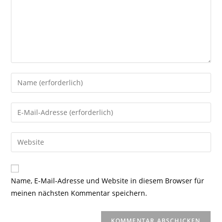
Gib
deinen
Namen
Gib
oder
deine
Benutzernamen
E-
Gib
zum
Mail-
deine
Kommentieren
Adresse
Website-
ein
zum
URL
Name, E-Mail-Adresse und Website in diesem Browser für
Kommentieren
ein
meinen nächsten Kommentar speichern.
ein
(optional)