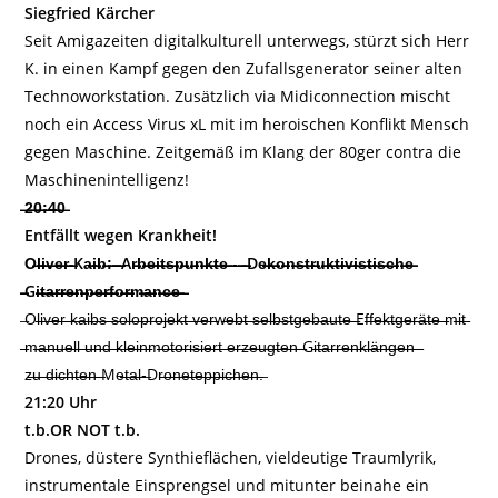
Siegfried Kärcher
Seit Amigazeiten digitalkulturell unterwegs, stürzt sich Herr
K. in einen Kampf gegen den Zufallsgenerator seiner alten
Technoworkstation. Zusätzlich via Midiconnection mischt
noch ein Access Virus xL mit im heroischen Konflikt Mensch
gegen Maschine. Zeitgemäß im Klang der 80ger contra die
Maschinenintelligenz!
̶2̶̶0̶̶:̶̶4̶̶0̶
Entfällt wegen Krankheit!
O̶l̶̶i̶̶v̶̶e̶̶r̶̶ ̶̶Ka̶̶i̶̶b̶̶:̶̶ ̶̶ ̶̶Ar̶̶b̶̶e̶̶i̶̶t̶̶s̶̶p̶̶u̶̶n̶̶k̶̶t̶̶e̶̶ ̶-̶ ̶̶ ̶̶De̶̶k̶̶o̶̶n̶̶s̶̶t̶̶r̶̶u̶̶k̶̶t̶̶i̶̶v̶̶i̶̶s̶̶t̶̶i̶̶s̶̶c̶̶h̶̶e̶̶
̶̶Gi̶̶t̶̶a̶̶r̶̶r̶̶e̶̶n̶̶p̶̶e̶̶r̶̶f̶̶o̶̶r̶̶m̶̶a̶̶n̶̶c̶̶e̶̶ ̶
̶Ol̶̶i̶̶v̶̶e̶̶r̶̶ ̶̶k̶̶a̶̶i̶̶b̶̶s̶̶ ̶̶s̶̶o̶̶l̶̶o̶̶p̶̶r̶̶o̶̶j̶̶e̶̶k̶̶t̶̶ ̶̶v̶̶e̶̶r̶̶w̶̶e̶̶b̶̶t̶̶ ̶̶s̶̶e̶̶l̶̶b̶̶s̶̶t̶̶g̶̶e̶̶b̶̶a̶̶u̶̶t̶̶e̶̶ ̶̶Ef̶̶f̶̶e̶̶k̶̶t̶̶g̶̶e̶̶r̶̶ä̶̶t̶̶e̶̶ ̶̶m̶̶i̶̶t̶̶
̶̶m̶̶a̶̶n̶̶u̶̶e̶̶l̶̶l̶̶ ̶̶u̶̶n̶̶d̶̶ ̶̶k̶̶l̶̶e̶̶i̶̶n̶̶m̶̶o̶̶t̶̶o̶̶r̶̶i̶̶s̶̶i̶̶e̶̶r̶̶t̶̶ ̶̶e̶̶r̶̶z̶̶e̶̶u̶̶g̶̶t̶̶e̶̶n̶̶ ̶̶Gi̶̶t̶̶a̶̶r̶̶r̶̶e̶̶n̶̶k̶̶l̶̶ä̶̶n̶̶g̶̶e̶̶n̶̶ ̶̶
z̶̶u̶̶ ̶̶d̶̶i̶̶c̶̶h̶̶t̶̶e̶̶n̶̶ ̶̶Me̶̶t̶̶a̶̶l̶-̶Dr̶̶o̶̶n̶̶e̶̶t̶̶e̶̶p̶̶p̶̶i̶̶c̶̶h̶̶e̶̶n̶̶.̶
21:20 Uhr
t.b.OR NOT t.b.
Drones, düstere Synthieflächen, vieldeutige Traumlyrik,
instrumentale Einsprengsel und mitunter beinahe ein