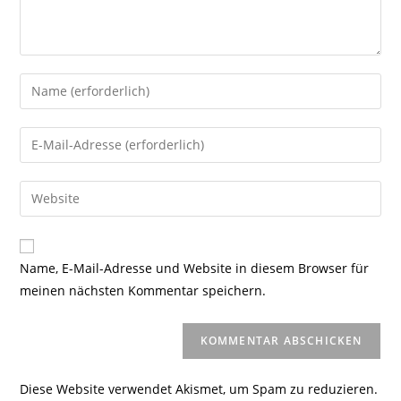
Gib
deinen
Namen
Gib
oder
deine
Benutzernamen
E-
Gib
zum
Mail-
deine
Kommentieren
Adresse
Website-
ein
zum
URL
Name, E-Mail-Adresse und Website in diesem Browser für
Kommentieren
ein
meinen nächsten Kommentar speichern.
ein
(optional)
Diese Website verwendet Akismet, um Spam zu reduzieren.