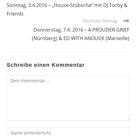
Artikel
Sonntag, 3.4.2016 – „House-Stübsche“ mit DJ Torby &
ansehen
Friends
Nächster Beitrag
Donnerstag, 7.4. 2016 – A PROUDER GRIEF
(Nürnberg) & ED WITH ANOUCK (Marseille)
Schreibe einen Kommentar
Kommentar
Gib