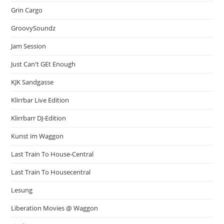
Grin Cargo
GroovySoundz
Jam Session
Just Can't GEt Enough
KJK Sandgasse
Klirrbar Live Edition
Klirrbarr DJ-Edition
Kunst im Waggon
Last Train To House-Central
Last Train To Housecentral
Lesung
Liberation Movies @ Waggon