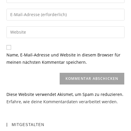
deinen
Namen
Gib
oder
deine
Benutzernamen
E-
Gib
zum
Mail-
deine
Kommentieren
Adresse
Website-
ein
zum
URL
Name, E-Mail-Adresse und Website in diesem Browser für
Kommentieren
ein
meinen nächsten Kommentar speichern.
ein
(optional)
Diese Website verwendet Akismet, um Spam zu reduzieren.
Erfahre, wie deine Kommentardaten verarbeitet werden.
MITGESTALTEN