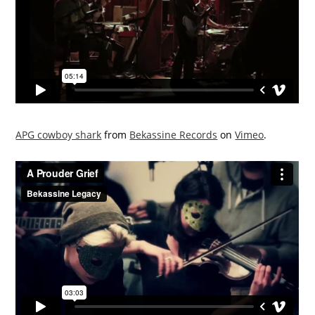
APG cowboy shark
from
Bekassine Records
on
Vimeo
.