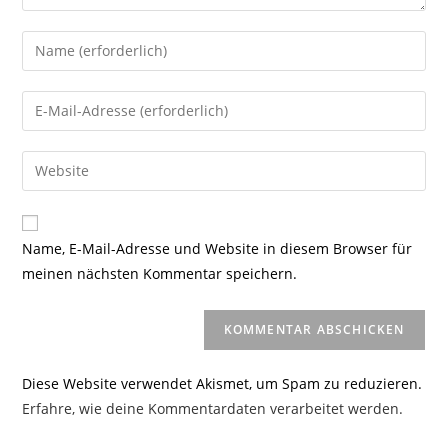
Gib
deinen
Namen
Gib
oder
deine
Benutzernamen
E-
Gib
zum
Mail-
deine
Kommentieren
Adresse
Website-
ein
zum
URL
Name, E-Mail-Adresse und Website in diesem Browser für
Kommentieren
ein
meinen nächsten Kommentar speichern.
ein
(optional)
Diese Website verwendet Akismet, um Spam zu reduzieren.
Erfahre, wie deine Kommentardaten verarbeitet werden.