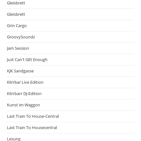
Gleisbrett
Gleisbrett
Grin Cargo
GroovySoundz
Jam Session
Just Can't GEt Enough
KJK Sandgasse
Klirrbar Live Edition
Klirrbarr DJ-Edition
Kunst im Waggon
Last Train To House-Central
Last Train To Housecentral
Lesung