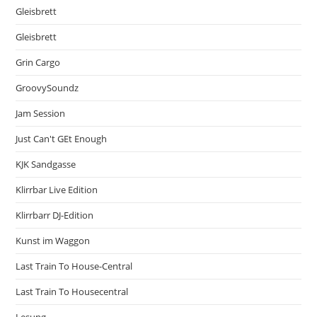
Gleisbrett
Gleisbrett
Grin Cargo
GroovySoundz
Jam Session
Just Can't GEt Enough
KJK Sandgasse
Klirrbar Live Edition
Klirrbarr DJ-Edition
Kunst im Waggon
Last Train To House-Central
Last Train To Housecentral
Lesung