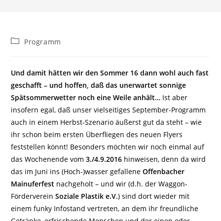
Beitrags-
Programm
Kategorie:
Und damit hätten wir den Sommer 16 dann wohl auch fast
geschafft – und hoffen, daß das unerwartet sonnige
Spätsommerwetter noch eine Weile anhält…
Ist aber
insofern egal, daß unser vielseitiges September-Programm
auch in einem Herbst-Szenario äußerst gut da steht – wie
ihr schon beim ersten Überfliegen des neuen Flyers
feststellen könnt! Besonders möchten wir noch einmal auf
das Wochenende vom
3./4.9.2016
hinweisen, denn da wird
das im Juni ins (Hoch-)wasser gefallene
Offenbacher
Mainuferfest
nachgeholt – und wir (d.h. der Waggon-
Förderverein
Soziale Plastik e.V.
) sind dort wieder mit
einem funky Infostand vertreten, an dem ihr freundliche
Getränke, erfrischende Menschen und der einen oder