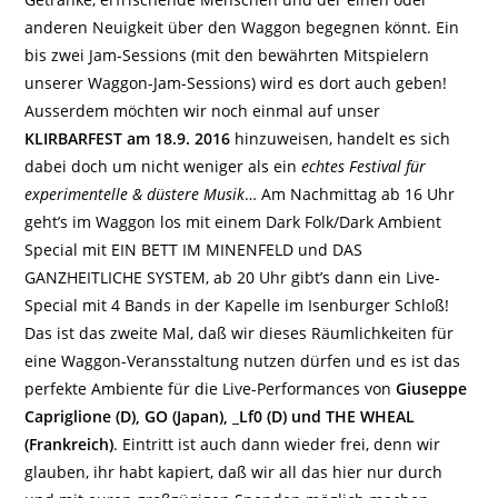
anderen Neuigkeit über den Waggon begegnen könnt. Ein
bis zwei Jam-Sessions (mit den bewährten Mitspielern
unserer Waggon-Jam-Sessions) wird es dort auch geben!
Ausserdem möchten wir noch einmal auf unser
KLIRBARFEST am 18.9. 2016
hinzuweisen, handelt es sich
dabei doch um nicht weniger als ein
echtes Festival für
experimentelle & düstere Musik
… Am Nachmittag ab 16 Uhr
geht’s im Waggon los mit einem Dark Folk/Dark Ambient
Special mit EIN BETT IM MINENFELD und DAS
GANZHEITLICHE SYSTEM, ab 20 Uhr gibt’s dann ein Live-
Special mit 4 Bands in der Kapelle im Isenburger Schloß!
Das ist das zweite Mal, daß wir dieses Räumlichkeiten für
eine Waggon-Veransstaltung nutzen dürfen und es ist das
perfekte Ambiente für die Live-Performances von
Giuseppe
Capriglione (D), GO (Japan), _Lf0 (D) und THE WHEAL
(Frankreich)
. Eintritt ist auch dann wieder frei, denn wir
glauben, ihr habt kapiert, daß wir all das hier nur durch