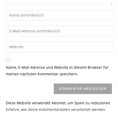
Gib
deinen
Namen
Gib
oder
deine
Benutzernamen
E-
Gib
zum
Mail-
deine
Kommentieren
Adresse
Website-
ein
zum
URL
Name, E-Mail-Adresse und Website in diesem Browser für
Kommentieren
ein
meinen nächsten Kommentar speichern.
ein
(optional)
Diese Website verwendet Akismet, um Spam zu reduzieren.
Erfahre, wie deine Kommentardaten verarbeitet werden.