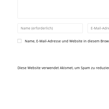
Gib
Gib
deinen
deine
Namen
E-
Name, E-Mail-Adresse und Website in diesem Brow
oder
Mail-
Benutzernamen
Adresse
zum
zum
Kommentieren
Kommentier
Diese Website verwendet Akismet, um Spam zu reduzie
ein
ein