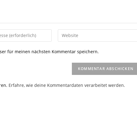
Gib
deine
Website-
ser für meinen nächsten Kommentar speichern.
URL
ein
(optional)
en
ren.
Erfahre, wie deine Kommentardaten verarbeitet werden.