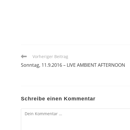
Weitere
Vorheriger Beitrag
Artikel
Sonntag, 11.9.2016 – LIVE AMBIENT AFTERNOON
ansehen
Schreibe einen Kommentar
Kommentar