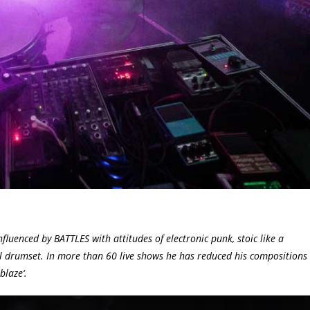
uenced by BATTLES with attitudes of electronic punk, stoic like a
 drumset. In more than 60 live shows he has reduced his compositions
blaze‘.