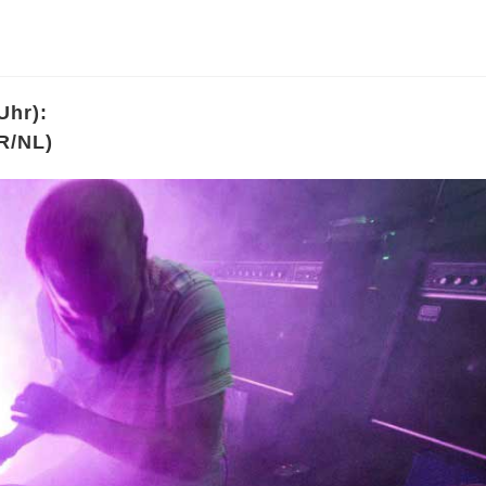
Uhr):
R/NL)