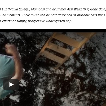
l Luz (Malka Spiegel, Mambas) and drummer Assi Weitz (JAP, Gone Bald
 punk elements. Their music can be best described as moronic bass lines
 effects or simply, progressive kindergarten pop!