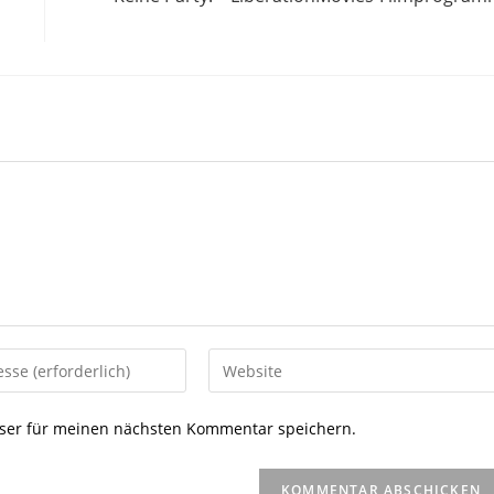
Gib
deine
Website-
ser für meinen nächsten Kommentar speichern.
URL
ein