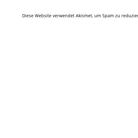
zum
zum
Kommentieren
Kommentier
Diese Website verwendet Akismet, um Spam zu reduzie
ein
ein