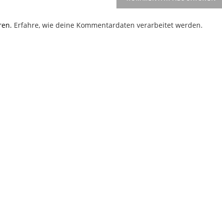
(optional)
en
ren.
Erfahre, wie deine Kommentardaten verarbeitet werden.