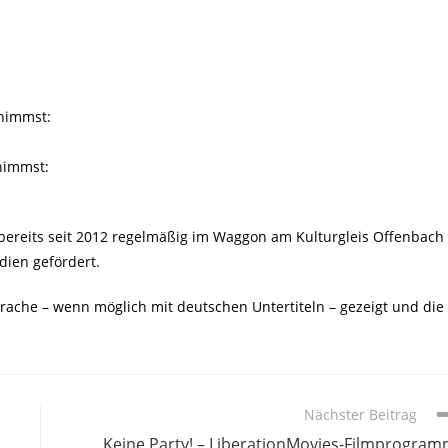
lnimmst:
nimmst:
ereits seit 2012 regelmäßig im Waggon am Kulturgleis Offenbach
dien gefördert.
sprache – wenn möglich mit deutschen Untertiteln – gezeigt und die
Nächster Beitrag
Keine Party! – LiberationMovies-Filmprogra