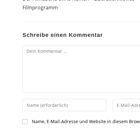
ansehen
Filmprogramm
Schreibe einen Kommentar
Kommentar
Gib
Gib
deinen
deine
Namen
E-
Name, E-Mail-Adresse und Website in diesem Brow
oder
Mail-
Benutzernamen
Adresse