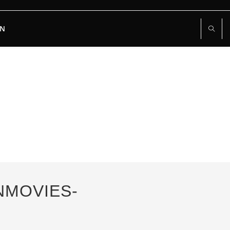
RN
NMOVIES-