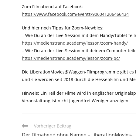
Zum Filmabend auf Facebook:
https://www.facebook.com/events/906041206466434
Und hier noch Tipps für Zoom-Newbies:
– Wie Du an der Live-Session mit dem Handy/Tablet tei
https://medienstrand.academy/lesson/zoom-handy/
– Wie Du an der Live-Session mit deinem Computer teil
https://medienstrand.academy/lesson/zoom-pc/
Die LiberationMovies@Waggon-Filmprogramme gibt es b
und sie werden seit 2018 durch die HessenFilm und Me
Hinweis: Ein Teil der Filme wird in englischer Original
Veranstaltung ist nicht jugendfrei Weniger anzeigen
Weitere
Vorheriger Beitrag
Artikel
Der Filmabend ohne Namen – LiberationMovies-