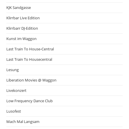
KJK Sandgasse
Klirrbar Live Edition
Klirrbarr DJ-Edition
Kunst im Waggon
Last Train To House-Central
Last Train To Housecentral
Lesung
Liberation Movies @ Waggon
Livekonzert
Low Frequency Dance Club
Lusofest
Mach Mal Langsam