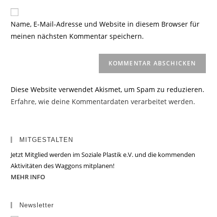
Adresse
Website-
ein
zum
URL
Name, E-Mail-Adresse und Website in diesem Browser für
Kommentieren
ein
meinen nächsten Kommentar speichern.
ein
(optional)
Diese Website verwendet Akismet, um Spam zu reduzieren.
Erfahre, wie deine Kommentardaten verarbeitet werden.
MITGESTALTEN
Jetzt Mitglied werden im Soziale Plastik e.V. und die kommenden
Aktivitäten des Waggons mitplanen!
MEHR INFO
Newsletter