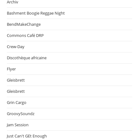
Archiv
Bashment Boogie Reggae Night
BendMakeChange
Commons Café DRP
Crew-Day
Discothèque africaine
Flyer
Gleisbrett
Gleisbrett
Grin Cargo
GroovySoundz
Jam Session
Just Can't GEt Enough