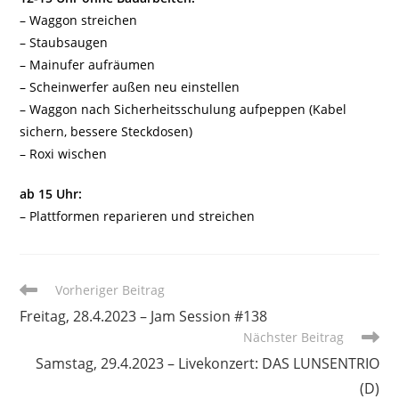
– Waggon streichen
– Staubsaugen
– Mainufer aufräumen
– Scheinwerfer außen neu einstellen
– Waggon nach Sicherheitsschulung aufpeppen (Kabel
sichern, bessere Steckdosen)
– Roxi wischen
ab 15 Uhr:
– Plattformen reparieren und streichen
Weitere
Vorheriger Beitrag
Artikel
Freitag, 28.4.2023 – Jam Session #138
ansehen
Nächster Beitrag
Samstag, 29.4.2023 – Livekonzert: DAS LUNSENTRIO
(D)