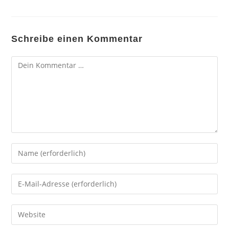
Schreibe einen Kommentar
Kommentar
Gib
deinen
Namen
Gib
oder
deine
Benutzernamen
E-
Gib
zum
Mail-
deine
Kommentieren