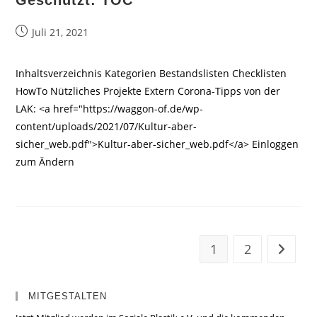
Geschützt: TOC
Beitrag
Juli 21, 2021
veröffentlicht:
Inhaltsverzeichnis Kategorien Bestandslisten Checklisten
HowTo Nützliches Projekte Extern Corona-Tipps von der
LAK: <a href="https://waggon-of.de/wp-
content/uploads/2021/07/Kultur-aber-
sicher_web.pdf">Kultur-aber-sicher_web.pdf</a> Einloggen
zum Ändern
1
2
Zur näc
MITGESTALTEN