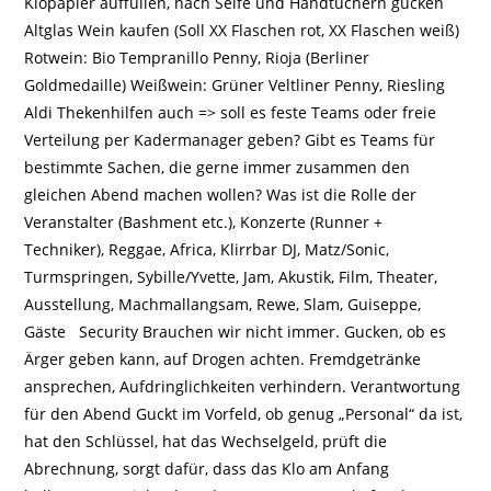
Klopapier auffüllen, nach Seife und Handtüchern gucken
Altglas Wein kaufen (Soll XX Flaschen rot, XX Flaschen weiß)
Rotwein: Bio Tempranillo Penny, Rioja (Berliner
Goldmedaille) Weißwein: Grüner Veltliner Penny, Riesling
Aldi Thekenhilfen auch => soll es feste Teams oder freie
Verteilung per Kadermanager geben? Gibt es Teams für
bestimmte Sachen, die gerne immer zusammen den
gleichen Abend machen wollen? Was ist die Rolle der
Veranstalter (Bashment etc.), Konzerte (Runner +
Techniker), Reggae, Africa, Klirrbar DJ, Matz/Sonic,
Turmspringen, Sybille/Yvette, Jam, Akustik, Film, Theater,
Ausstellung, Machmallangsam, Rewe, Slam, Guiseppe,
Gäste Security Brauchen wir nicht immer. Gucken, ob es
Ärger geben kann, auf Drogen achten. Fremdgetränke
ansprechen, Aufdringlichkeiten verhindern. Verantwortung
für den Abend Guckt im Vorfeld, ob genug „Personal“ da ist,
hat den Schlüssel, hat das Wechselgeld, prüft die
Abrechnung, sorgt dafür, dass das Klo am Anfang