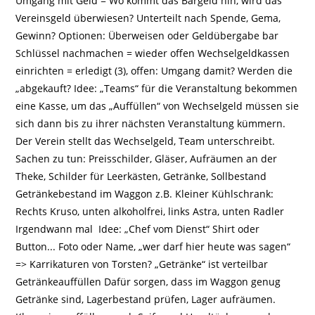
Umgang mit Geld = Wo kommt das Bargeld hin, wird das
Vereinsgeld überwiesen? Unterteilt nach Spende, Gema,
Gewinn? Optionen: Überweisen oder Geldübergabe bar
Schlüssel nachmachen = wieder offen Wechselgeldkassen
einrichten = erledigt (3), offen: Umgang damit? Werden die
„abgekauft? Idee: „Teams“ für die Veranstaltung bekommen
eine Kasse, um das „Auffüllen“ von Wechselgeld müssen sie
sich dann bis zu ihrer nächsten Veranstaltung kümmern.
Der Verein stellt das Wechselgeld, Team unterschreibt.
Sachen zu tun: Preisschilder, Gläser, Aufräumen an der
Theke, Schilder für Leerkästen, Getränke, Sollbestand
Getränkebestand im Waggon z.B. Kleiner Kühlschrank:
Rechts Kruso, unten alkoholfrei, links Astra, unten Radler
Irgendwann mal Idee: „Chef vom Dienst“ Shirt oder
Button... Foto oder Name, „wer darf hier heute was sagen“
=> Karrikaturen von Torsten? „Getränke“ ist verteilbar
Getränkeauffüllen Dafür sorgen, dass im Waggon genug
Getränke sind, Lagerbestand prüfen, Lager aufräumen.