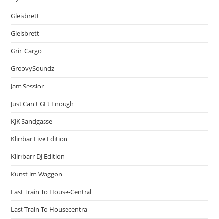
Gleisbrett
Gleisbrett
Grin Cargo
GroovySoundz
Jam Session
Just Can't GEt Enough
KJK Sandgasse
Klirrbar Live Edition
Klirrbarr DJ-Edition
Kunst im Waggon
Last Train To House-Central
Last Train To Housecentral