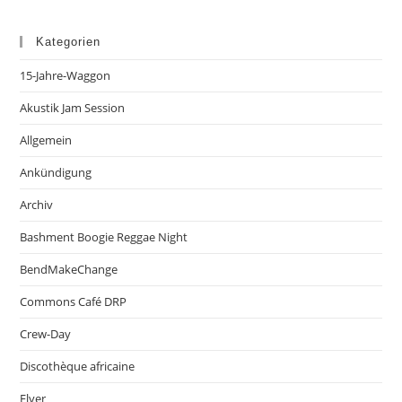
Kategorien
15-Jahre-Waggon
Akustik Jam Session
Allgemein
Ankündigung
Archiv
Bashment Boogie Reggae Night
BendMakeChange
Commons Café DRP
Crew-Day
Discothèque africaine
Flyer