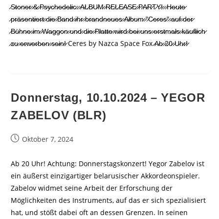
̷S̷t̷o̷n̷e̷r̷ ̷&̷ ̷P̷s̷y̷c̷h̷e̷d̷e̷l̷i̷c̷.̷ ̷A̷L̷B̷U̷M̷ ̷R̷E̷L̷E̷A̷S̷E̷ ̷P̷A̷R̷T̷Y̷!̷ ̷ ̷H̷e̷u̷t̷e̷
̷p̷r̷ä̷s̷e̷n̷t̷i̷e̷r̷t̷ ̷d̷i̷e̷ ̷B̷a̷n̷d̷ ̷i̷h̷r̷ ̷b̷r̷a̷n̷d̷n̷e̷u̷e̷s̷ ̷A̷l̷b̷u̷m̷ ̷"̷C̷e̷r̷e̷s̷"̷ ̷a̷u̷f̷ ̷d̷e̷r̷
̷B̷ü̷h̷n̷e̷ ̷i̷m̷ ̷W̷a̷g̷g̷o̷n̷ ̷u̷n̷d̷ ̷d̷i̷e̷ ̷P̷l̷a̷t̷t̷e̷ ̷w̷i̷r̷d̷ ̷b̷e̷i̷ ̷u̷n̷s̷ ̷e̷r̷s̷t̷m̷a̷l̷s̷ ̷k̷ä̷u̷f̷l̷i̷c̷h̷
̷z̷u̷ ̷e̷r̷w̷e̷r̷b̷e̷n̷ ̷s̷e̷i̷n̷!̷ Ceres by Nazca Space Fox ̷A̷b̷ ̷2̷0̷ ̷U̷h̷r̷!̷
Donnerstag, 10.10.2024 – YEGOR
ZABELOV (BLR)
Beitrag
Oktober 7, 2024
veröffentlicht:
Ab 20 Uhr! Achtung: Donnerstagskonzert! Yegor Zabelov ist
ein äußerst einzigartiger belarusischer Akkordeonspieler.
Zabelov widmet seine Arbeit der Erforschung der
Möglichkeiten des Instruments, auf das er sich spezialisiert
hat, und stößt dabei oft an dessen Grenzen. In seinen