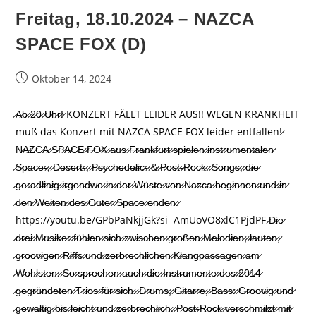
Freitag, 18.10.2024 – NAZCA
SPACE FOX (D)
Beitrag
Oktober 14, 2024
veröffentlicht:
̷A̷b̷ ̷2̷0̷ ̷U̷h̷r̷!̷ KONZERT FÄLLT LEIDER AUS!! WEGEN KRANKHEIT
muß das Konzert mit NAZCA SPACE FOX leider entfallen!̷
N̷A̷Z̷C̷A̷ ̷S̷P̷A̷C̷E̷ ̷F̷O̷X̷ ̷a̷u̷s̷ ̷F̷r̷a̷n̷k̷f̷u̷r̷t̷ ̷s̷p̷i̷e̷l̷e̷n̷ ̷i̷n̷s̷t̷r̷u̷m̷e̷n̷t̷a̷l̷e̷n̷
̷S̷p̷a̷c̷e̷-̷,̷ ̷D̷e̷s̷e̷r̷t̷-̷,̷ ̷P̷s̷y̷c̷h̷e̷d̷e̷l̷i̷c̷-̷ ̷&̷ ̷P̷o̷s̷t̷-̷R̷o̷c̷k̷.̷ ̷S̷o̷n̷g̷s̷,̷ ̷d̷i̷e̷
̷g̷e̷r̷a̷d̷l̷i̷n̷i̷g̷ ̷i̷r̷g̷e̷n̷d̷w̷o̷ ̷i̷n̷ ̷d̷e̷r̷ ̷W̷ü̷s̷t̷e̷ ̷v̷o̷n̷ ̷N̷a̷z̷c̷a̷ ̷b̷e̷g̷i̷n̷n̷e̷n̷ ̷u̷n̷d̷ ̷i̷n̷
̷d̷e̷n̷ ̷W̷e̷i̷t̷e̷n̷ ̷d̷e̷s̷ ̷O̷u̷t̷e̷r̷ ̷S̷p̷a̷c̷e̷ ̷e̷n̷d̷e̷n̷.̷
https://youtu.be/GPbPaNkjjGk?si=AmUoVO8xlC1PjdPF ̷D̷i̷e̷
̷d̷r̷e̷i̷ ̷M̷u̷s̷i̷k̷e̷r̷ ̷f̷ü̷h̷l̷e̷n̷ ̷s̷i̷c̷h̷ ̷z̷w̷i̷s̷c̷h̷e̷n̷ ̷g̷r̷o̷ß̷e̷n̷ ̷M̷e̷l̷o̷d̷i̷e̷n̷,̷ ̷l̷a̷u̷t̷e̷n̷,̷
̷g̷r̷o̷o̷v̷i̷g̷e̷n̷ ̷R̷i̷f̷f̷s̷ ̷u̷n̷d̷ ̷z̷e̷r̷b̷r̷e̷c̷h̷l̷i̷c̷h̷e̷n̷ ̷K̷l̷a̷n̷g̷p̷a̷s̷s̷a̷g̷e̷n̷ ̷a̷m̷
̷W̷o̷h̷l̷s̷t̷e̷n̷.̷ ̷S̷o̷ ̷s̷p̷r̷e̷c̷h̷e̷n̷ ̷a̷u̷c̷h̷ ̷d̷i̷e̷ ̷I̷n̷s̷t̷r̷u̷m̷e̷n̷t̷e̷ ̷d̷e̷s̷ ̷2̷0̷1̷4̷
̷g̷e̷g̷r̷ü̷n̷d̷e̷t̷e̷n̷ ̷T̷r̷i̷o̷s̷ ̷f̷ü̷r̷ ̷s̷i̷c̷h̷.̷ ̷D̷r̷u̷m̷s̷,̷ ̷G̷i̷t̷a̷r̷r̷e̷,̷ ̷B̷a̷s̷s̷:̷ ̷G̷r̷o̷o̷v̷i̷g̷ ̷u̷n̷d̷
̷g̷e̷w̷a̷l̷t̷i̷g̷ ̷b̷i̷s̷ ̷l̷e̷i̷c̷h̷t̷ ̷u̷n̷d̷ ̷z̷e̷r̷b̷r̷e̷c̷h̷l̷i̷c̷h̷.̷ ̷P̷o̷s̷t̷-̷R̷o̷c̷k̷ ̷v̷e̷r̷s̷c̷h̷m̷i̷l̷z̷t̷ ̷m̷i̷t̷