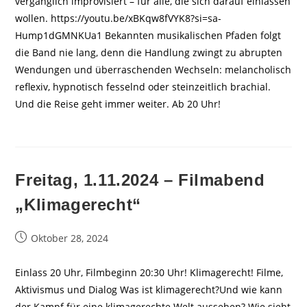
vergänglich improvisiert – für alle, die sich darauf einlassen
wollen. https://youtu.be/xBKqw8fVYK8?si=sa-
Hump1dGMNKUa1 Bekannten musikalischen Pfaden folgt
die Band nie lang, denn die Handlung zwingt zu abrupten
Wendungen und überraschenden Wechseln: melancholisch
reflexiv, hypnotisch fesselnd oder steinzeitlich brachial.
Und die Reise geht immer weiter. Ab 20 Uhr!
Freitag, 1.11.2024 – Filmabend
„Klimagerecht“
Beitrag
Oktober 28, 2024
veröffentlicht:
Einlass 20 Uhr, Filmbeginn 20:30 Uhr! Klimagerecht! Filme,
Aktivismus und Dialog Was ist klimagerecht?Und wie kann
der Kampf für eine klimagerechte Welt aussehen? Wie sieht