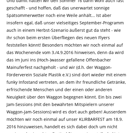
Und damit hätten wir den Sommer 16 dann wohl auch fast
geschafft - und hoffen, daß das unerwartet sonnige
Spätsommerwetter noch eine Weile anhält... Ist aber
insofern egal, daß unser vielseitiges September-Programm
auch in einem Herbst-Szenario äußerst gut da steht - wie
ihr schon beim ersten Überfliegen des neuen Flyers
feststellen könnt! Besonders möchten wir noch einmal auf
das Wochenende vom 3./4.9.2016 hinweisen, denn da wird
das im Juni ins (Hoch-)wasser gefallene Offenbacher
Mainuferfest nachgeholt - und wir (d.h. der Waggon-
Förderverein Soziale Plastik e.V.) sind dort wieder mit einem
funky Infostand vertreten, an dem ihr freundliche Getränke,
erfrischende Menschen und der einen oder anderen
Neuigkeit über den Waggon begegnen könnt. Ein bis zwei
Jam-Sessions (mit den bewährten Mitspielern unserer
Waggon-Jam-Sessions) wird es dort auch geben! Ausserdem
möchten wir noch einmal auf unser KLIRBARFEST am 18.9.
2016 hinzuweisen, handelt es sich dabei doch um nicht