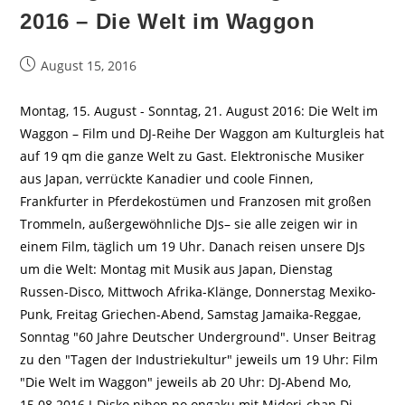
2016 – Die Welt im Waggon
Beitrag
August 15, 2016
veröffentlicht:
Montag, 15. August - Sonntag, 21. August 2016: Die Welt im
Waggon – Film und DJ-Reihe Der Waggon am Kulturgleis hat
auf 19 qm die ganze Welt zu Gast. Elektronische Musiker
aus Japan, verrückte Kanadier und coole Finnen,
Frankfurter in Pferdekostümen und Franzosen mit großen
Trommeln, außergewöhnliche DJs– sie alle zeigen wir in
einem Film, täglich um 19 Uhr. Danach reisen unsere DJs
um die Welt: Montag mit Musik aus Japan, Dienstag
Russen-Disco, Mittwoch Afrika-Klänge, Donnerstag Mexiko-
Punk, Freitag Griechen-Abend, Samstag Jamaika-Reggae,
Sonntag "60 Jahre Deutscher Underground". Unser Beitrag
zu den "Tagen der Industriekultur" jeweils um 19 Uhr: Film
"Die Welt im Waggon" jeweils ab 20 Uhr: DJ-Abend Mo,
15.08.2016 J-Disko nihon no ongaku mit Midori-chan Di,