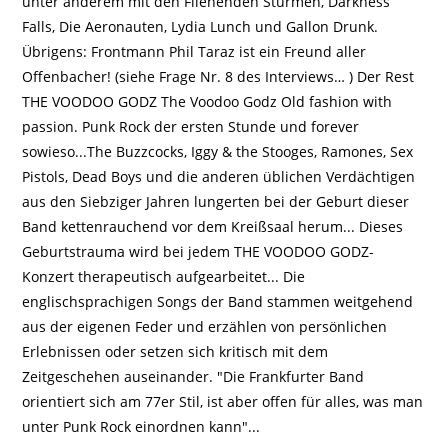
unter anderem mit den Fliehenden Stürmen, Darkness
Falls, Die Aeronauten, Lydia Lunch und Gallon Drunk.
Übrigens: Frontmann Phil Taraz ist ein Freund aller
Offenbacher! (siehe Frage Nr. 8 des Interviews… ) Der Rest
THE VOODOO GODZ The Voodoo Godz Old fashion with
passion. Punk Rock der ersten Stunde und forever
sowieso...The Buzzcocks, Iggy & the Stooges, Ramones, Sex
Pistols, Dead Boys und die anderen üblichen Verdächtigen
aus den Siebziger Jahren lungerten bei der Geburt dieser
Band kettenrauchend vor dem Kreißsaal herum... Dieses
Geburtstrauma wird bei jedem THE VOODOO GODZ-
Konzert therapeutisch aufgearbeitet... Die
englischsprachigen Songs der Band stammen weitgehend
aus der eigenen Feder und erzählen von persönlichen
Erlebnissen oder setzen sich kritisch mit dem
Zeitgeschehen auseinander. "Die Frankfurter Band
orientiert sich am 77er Stil, ist aber offen für alles, was man
unter Punk Rock einordnen kann"...