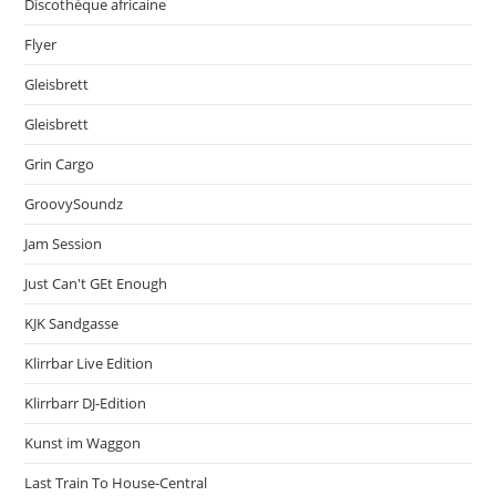
Discothèque africaine
Flyer
Gleisbrett
Gleisbrett
Grin Cargo
GroovySoundz
Jam Session
Just Can't GEt Enough
KJK Sandgasse
Klirrbar Live Edition
Klirrbarr DJ-Edition
Kunst im Waggon
Last Train To House-Central