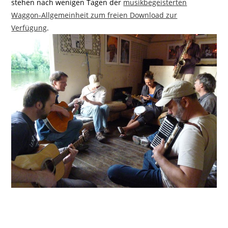
stehen nach wenigen Tagen der
musikbegeisterten
Waggon-Allgemeinheit zum freien Download zur
Verfügung
.