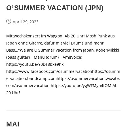
O’SUMMER VACATION (JPN)
Beitrag
April 29, 2023
veröffentlicht:
Mittwochskonzert im Waggon! Ab 20 Uhr! Mosh Punk aus
Japan ohne Gitarre, dafür mit viel Drums und mehr
Bass…"We are O'Summer Vacation from Japan, Kobe"Mikkki
(bass guitar) Manu (drum) Ami(Voice)
https://youtu.be/Y0Dz8bxe9hk
https://www.facebook.com/osummervacationhttps://osumm
ervacation.bandcamp.comhttps://osummervacation.wixsite.
com/osummervacation https://youtu.be/ygWFMga4fOM Ab
20 Uhr!
MAI