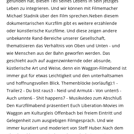
gefunden hat, diesen Teil seines Lebens in sein jetziges
Leben zu integrieren. Und wir können mit Filmemacher
Michael Stadnik über den Film sprechen.Neben diesem
dokumentarischen Kurzfilm gibt es weitere erzählende
oder künstlerische Kurzfilme. Und diese zeigen andere
unbekannte Rand-Bereiche unserer Gesellschaft,
thematisieren das Verhältnis von Oben und Unten - und
wie Menschen aus der Bahn geworfen werden. Das
geschieht auch auf augenzwinkernde oder absurde,
küstlerische Art und Weise, denn ein Waggon-Filmabend ist
immer gut für etwas Leichtigkeit und den unterhaltsamen
und hoffnungsvollen Blick. Themenblöcke (vorläufig):1 -
Trailer2 - Du bist raus3 - Neid und Armut4 - Von unten5 -
Auch unten6 - Shit happens7 - Musikvideo zum Abschluß
Den Kurzfilmabend präsentiert Euch Liberation-Movies im
Waggon am Kulturgleis Offenbach bei freiem Eintritt und
Gelegenheit zum ausgiebigen Filmgespräch. Und wie
immer kuratiert und moderiert von Steff Huber.Nach dem