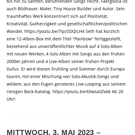
bis hin zu sanften, berührenden Songs reicht. Faergolzia ist
auch Bildhauer, Maler, Tiny House Builder und Autor. Sein
traumhaftes Werk konzentriert sich auf Positivität,
Kreativität, Gutherzigkeit und gesellschaftlichen/politischen
Wandel. https://youtu.be/7ipzSDQiLH4 Seth hat kürzlich
eine 12-Alben-Box mit dem Titel "Painbow" fertiggestellt,
bestehend aus unveröffentlichter Musik auf 4 Solo-Alben
mit neuen Werken, 4 Solo Alben mit Songs aus den frühen
2000er Jahren und 4 Live-Alben seiner frühen Projekt
Dufus. Er wird diesen Frühling und Sommer durch Europa
touren, mit einer Mischung von Solo-Akustik-Songs und
wildem, aus den Fugen geratenes Live-Looping aus seinem
riesigen Back-Katalog. https://youtu.be/6lIwsaGfxAk Ab 20
Uhr!
MITTWOCH, 3. MAI 2023 –