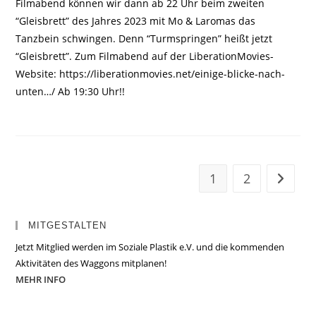
Filmabend können wir dann ab 22 Uhr beim zweiten
“Gleisbrett” des Jahres 2023 mit Mo & Laromas das
Tanzbein schwingen. Denn “Turmspringen” heißt jetzt
“Gleisbrett”. Zum Filmabend auf der LiberationMovies-
Website: https://liberationmovies.net/einige-blicke-nach-
unten…/ Ab 19:30 Uhr!!
1
2
Zur näc
MITGESTALTEN
Jetzt Mitglied werden im Soziale Plastik e.V. und die kommenden
Aktivitäten des Waggons mitplanen!
MEHR INFO