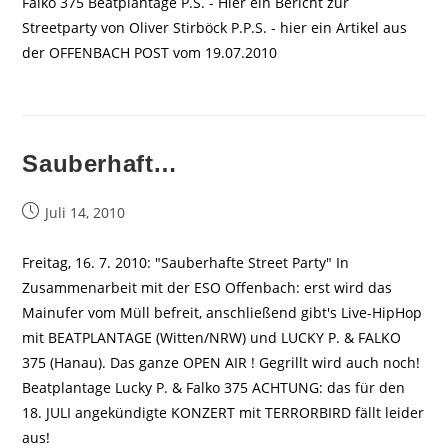
Falko 375 Beatplantage P.S. - Hier ein Bericht zur
Streetparty von Oliver Stirböck P.P.S. - hier ein Artikel aus
der OFFENBACH POST vom 19.07.2010
Sauberhaft…
Beitrag
Juli 14, 2010
veröffentlicht:
Freitag, 16. 7. 2010: "Sauberhafte Street Party" In
Zusammenarbeit mit der ESO Offenbach: erst wird das
Mainufer vom Müll befreit, anschließend gibt's Live-HipHop
mit BEATPLANTAGE (Witten/NRW) und LUCKY P. & FALKO
375 (Hanau). Das ganze OPEN AIR ! Gegrillt wird auch noch!
Beatplantage Lucky P. & Falko 375 ACHTUNG: das für den
18. JULI angekündigte KONZERT mit TERRORBIRD fällt leider
aus!