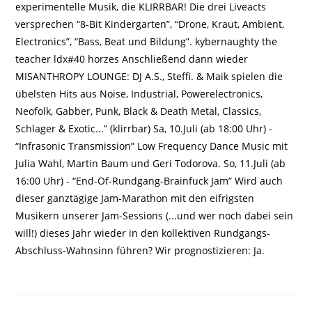
experimentelle Musik, die KLIRRBAR! Die drei Liveacts
versprechen “8-Bit Kindergarten”, “Drone, Kraut, Ambient,
Electronics”, “Bass, Beat und Bildung”. kybernaughty the
teacher ldx#40 horzes Anschließend dann wieder
MISANTHROPY LOUNGE: DJ A.S., Steffi. & Maik spielen die
übelsten Hits aus Noise, Industrial, Powerelectronics,
Neofolk, Gabber, Punk, Black & Death Metal, Classics,
Schlager & Exotic...” (klirrbar) Sa, 10.Juli (ab 18:00 Uhr) -
“Infrasonic Transmission” Low Frequency Dance Music mit
Julia Wahl, Martin Baum und Geri Todorova. So, 11.Juli (ab
16:00 Uhr) - “End-Of-Rundgang-Brainfuck Jam” Wird auch
dieser ganztägige Jam-Marathon mit den eifrigsten
Musikern unserer Jam-Sessions (...und wer noch dabei sein
will!) dieses Jahr wieder in den kollektiven Rundgangs-
Abschluss-Wahnsinn führen? Wir prognostizieren: Ja.