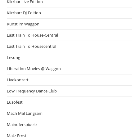
Klirrbar Live Edition
Klirrbarr DJ-Edition
Kunst im Waggon
Last Train To House-Central
Last Train To Housecentral
Lesung
Liberation Movies @ Waggon
Livekonzert
Low Frequency Dance Club
Lusofest
Mach Mal Langsam
Mainuferspioele
Matz Ernst