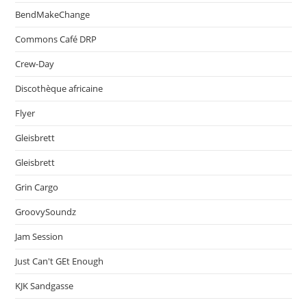
BendMakeChange
Commons Café DRP
Crew-Day
Discothèque africaine
Flyer
Gleisbrett
Gleisbrett
Grin Cargo
GroovySoundz
Jam Session
Just Can't GEt Enough
KJK Sandgasse