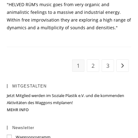
"HELVED RÜM’s music goes from very organic and
animalistic feelings to a massive and industrial energy.
Within free improvisation they are exploring a high range of
dynamics and a multiplicity of sounds and densities."
1
2
3
Zur näc
MITGESTALTEN
Jetzt Mitglied werden im Soziale Plastik e.V. und die kommenden
Aktivitäten des Waggons mitplanen!
MEHR INFO
Newsletter
Waggonprogramm