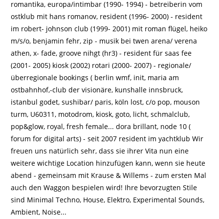
romantika, europa/intimbar (1990- 1994) - betreiberin vom
ostklub mit hans romanov, resident (1996- 2000) - resident
im robert- johnson club (1999- 2001) mit roman flügel, heiko
m/s/o, benjamin fehr, zip - musik bei twen arena/ verena
athen, x- fade, groove nihgt (hr3) - resident für saas fee
(2001- 2005) kiosk (2002) rotari (2000- 2007) - regionale/
überregionale bookings ( berlin wmf, init, maria am
ostbahnhof,-club der visionäre, kunshalle innsbruck,
istanbul godet, sushibar/ paris, köln lost, c/o pop, mouson
turm, U60311, motodrom, kiosk, goto, licht, schmalclub,
pop&glow, royal, fresh female... dora brillant, node 10 (
forum for digital arts) - seit 2007 resident im yachtklub Wir
freuen uns natürlich sehr, dass sie ihrer Vita nun eine
weitere wichtige Location hinzufügen kann, wenn sie heute
abend - gemeinsam mit Krause & Willems - zum ersten Mal
auch den Waggon bespielen wird! Ihre bevorzugten Stile
sind Minimal Techno, House, Elektro, Experimental Sounds,
Ambient, Noise...