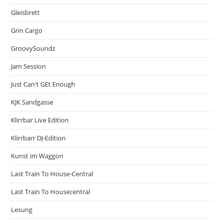
Gleisbrett
Grin Cargo
GroovySoundz
Jam Session
Just Can't GEt Enough
KJK Sandgasse
Klirrbar Live Edition
Klirrbarr DJ-Edition
Kunst im Waggon
Last Train To House-Central
Last Train To Housecentral
Lesung