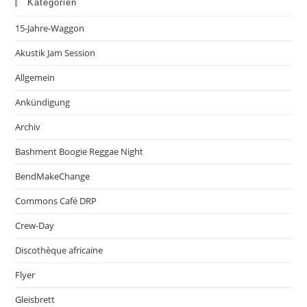
Kategorien
15-Jahre-Waggon
Akustik Jam Session
Allgemein
Ankündigung
Archiv
Bashment Boogie Reggae Night
BendMakeChange
Commons Café DRP
Crew-Day
Discothèque africaine
Flyer
Gleisbrett