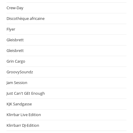
Crew-Day
Discothèque africaine
Flyer
Gleisbrett
Gleisbrett
Grin Cargo
GroovySoundz
Jam Session
Just Can't GEt Enough
KJK Sandgasse
Klirrbar Live Edition
Klirrbarr DJ-Edition