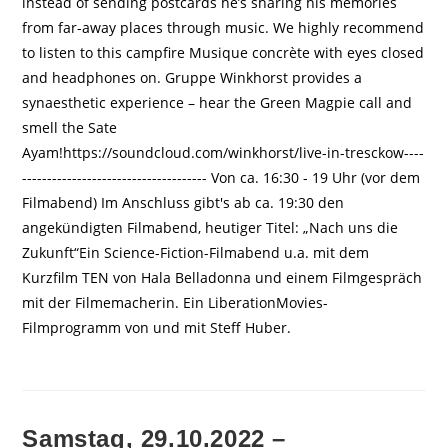
instead of sending postcards he’s sharing his memories
from far-away places through music. We highly recommend
to listen to this campfire Musique concrète with eyes closed
and headphones on. Gruppe Winkhorst provides a
synaesthetic experience – hear the Green Magpie call and
smell the Sate
Ayam!https://soundcloud.com/winkhorst/live-in-tresckow----
------------------------------------- Von ca. 16:30 - 19 Uhr (vor dem
Filmabend) Im Anschluss gibt's ab ca. 19:30 den
angekündigten Filmabend, heutiger Titel: „Nach uns die
Zukunft“Ein Science-Fiction-Filmabend u.a. mit dem
Kurzfilm TEN von Hala Belladonna und einem Filmgespräch
mit der Filmemacherin. Ein LiberationMovies-
Filmprogramm von und mit Steff Huber.
Samstag, 29.10.2022 –