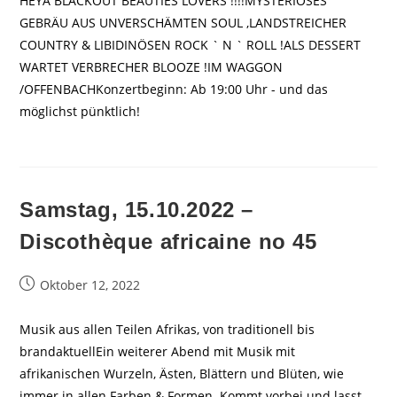
HEYA BLACKOUT BEAUTIES LOVERS !!!!MYSTERIÖSES
GEBRÄU AUS UNVERSCHÄMTEN SOUL ,LANDSTREICHER
COUNTRY & LIBIDINÖSEN ROCK ` N ` ROLL !ALS DESSERT
WARTET VERBRECHER BLOOZE !IM WAGGON
/OFFENBACHKonzertbeginn: Ab 19:00 Uhr - und das
möglichst pünktlich!
Samstag, 15.10.2022 –
Discothèque africaine no 45
Beitrag
Oktober 12, 2022
veröffentlicht:
Musik aus allen Teilen Afrikas, von traditionell bis
brandaktuellEin weiterer Abend mit Musik mit
afrikanischen Wurzeln, Ästen, Blättern und Blüten, wie
immer in allen Farben & Formen. Kommt vorbei und lasst