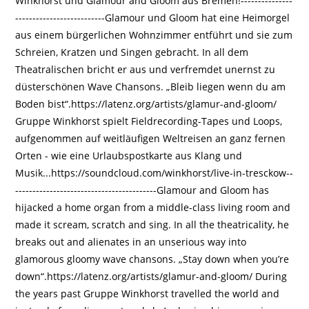
Winkhorst und Glamour and Gloom aus Bremen!---------------
--------------------------Glamour und Gloom hat eine Heimorgel
aus einem bürgerlichen Wohnzimmer entführt und sie zum
Schreien, Kratzen und Singen gebracht. In all dem
Theatralischen bricht er aus und verfremdet unernst zu
düsterschönen Wave Chansons. „Bleib liegen wenn du am
Boden bist“.https://latenz.org/artists/glamur-and-gloom/
Gruppe Winkhorst spielt Fieldrecording-Tapes und Loops,
aufgenommen auf weitläufigen Weltreisen an ganz fernen
Orten - wie eine Urlaubspostkarte aus Klang und
Musik...https://soundcloud.com/winkhorst/live-in-tresckow--
-----------------------------------------Glamour and Gloom has
hijacked a home organ from a middle-class living room and
made it scream, scratch and sing. In all the theatricality, he
breaks out and alienates in an unserious way into
glamorous gloomy wave chansons. „Stay down when you’re
down“.https://latenz.org/artists/glamur-and-gloom/ During
the years past Gruppe Winkhorst travelled the world and