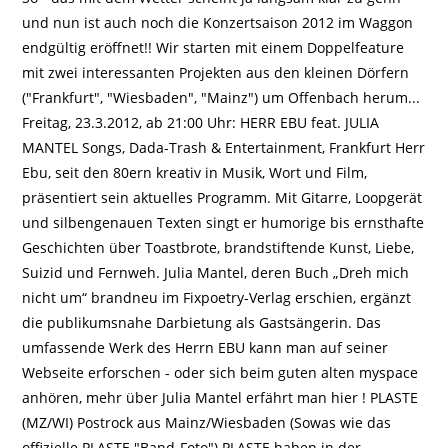
und nun ist auch noch die Konzertsaison 2012 im Waggon
endgültig eröffnet!! Wir starten mit einem Doppelfeature
mit zwei interessanten Projekten aus den kleinen Dörfern
("Frankfurt", "Wiesbaden", "Mainz") um Offenbach herum...
Freitag, 23.3.2012, ab 21:00 Uhr: HERR EBU feat. JULIA
MANTEL Songs, Dada-Trash & Entertainment, Frankfurt Herr
Ebu, seit den 80ern kreativ in Musik, Wort und Film,
präsentiert sein aktuelles Programm. Mit Gitarre, Loopgerät
und silbengenauen Texten singt er humorige bis ernsthafte
Geschichten über Toastbrote, brandstiftende Kunst, Liebe,
Suizid und Fernweh. Julia Mantel, deren Buch „Dreh mich
nicht um“ brandneu im Fixpoetry-Verlag erschien, ergänzt
die publikumsnahe Darbietung als Gastsängerin. Das
umfassende Werk des Herrn EBU kann man auf seiner
Webseite erforschen - oder sich beim guten alten myspace
anhören, mehr über Julia Mantel erfährt man hier ! PLASTE
(MZ/WI) Postrock aus Mainz/Wiesbaden (Sowas wie das
offizielle PLASTE "Band-Foto") PLASTE haben in der