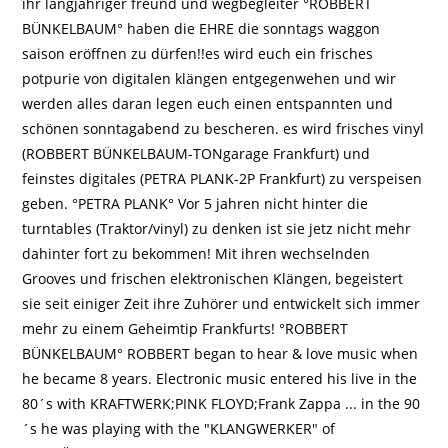
ihr langjähriger freund und wegbegleiter °ROBBERT
BÜNKELBAUM° haben die EHRE die sonntags waggon
saison eröffnen zu dürfen!!es wird euch ein frisches
potpurie von digitalen klängen entgegenwehen und wir
werden alles daran legen euch einen entspannten und
schönen sonntagabend zu bescheren. es wird frisches vinyl
(ROBBERT BÜNKELBAUM-TONgarage Frankfurt) und
feinstes digitales (PETRA PLANK-2P Frankfurt) zu verspeisen
geben. °PETRA PLANK° Vor 5 jahren nicht hinter die
turntables (Traktor/vinyl) zu denken ist sie jetz nicht mehr
dahinter fort zu bekommen! Mit ihren wechselnden
Grooves und frischen elektronischen Klängen, begeistert
sie seit einiger Zeit ihre Zuhörer und entwickelt sich immer
mehr zu einem Geheimtip Frankfurts! °ROBBERT
BÜNKELBAUM° ROBBERT began to hear & love music when
he became 8 years. Electronic music entered his live in the
80´s with KRAFTWERK;PINK FLOYD;Frank Zappa ... in the 90
´s he was playing with the "KLANGWERKER" of