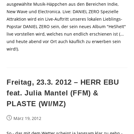
ausgewählte Musik-Häppchen aus den Bereichen Indie,
New Wave und Electronica. Live: DANIEL ZERO Spezielle
Attraktion wird ein Live-Auftritt unseres lokalen Lieblings-
Popstar DANIEL ZERO sein, der sein neues Album "HeSheIt"
live vorstellen wird, welches nun endlich erschienen ist (...
und heute abend vor Ort auch käuflich zu erwerben sein
wird!).
Freitag, 23.3. 2012 – HERR EBU
feat. Julia Mantel (FFM) &
PLASTE (WI/MZ)
Beitrag
März 19, 2012
veröffentlicht:
So - das mit dem Wetter scheint ja langsam klar zu gehn -