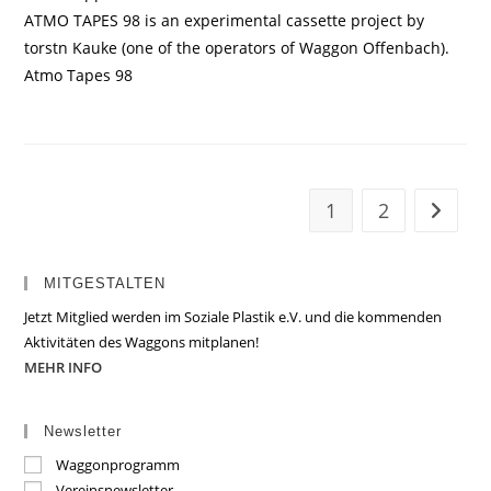
ATMO TAPES 98 is an experimental cassette project by
torstn Kauke (one of the operators of Waggon Offenbach).
Atmo Tapes 98
1
2
Zur näc
MITGESTALTEN
Jetzt Mitglied werden im Soziale Plastik e.V. und die kommenden
Aktivitäten des Waggons mitplanen!
MEHR INFO
Newsletter
Waggonprogramm
Vereinsnewsletter