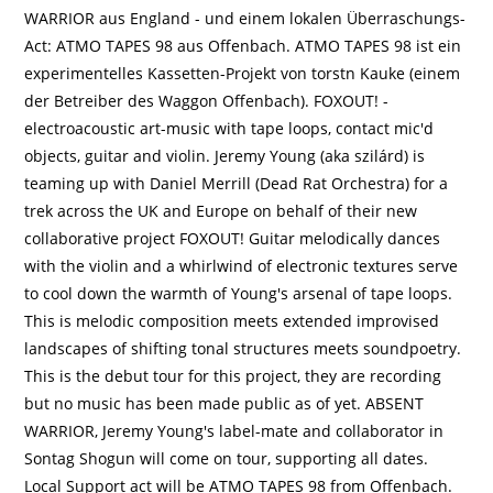
WARRIOR aus England - und einem lokalen Überraschungs-
Act: ATMO TAPES 98 aus Offenbach. ATMO TAPES 98 ist ein
experimentelles Kassetten-Projekt von torstn Kauke (einem
der Betreiber des Waggon Offenbach). FOXOUT! -
electroacoustic art-music with tape loops, contact mic'd
objects, guitar and violin. Jeremy Young (aka szilárd) is
teaming up with Daniel Merrill (Dead Rat Orchestra) for a
trek across the UK and Europe on behalf of their new
collaborative project FOXOUT! Guitar melodically dances
with the violin and a whirlwind of electronic textures serve
to cool down the warmth of Young's arsenal of tape loops.
This is melodic composition meets extended improvised
landscapes of shifting tonal structures meets soundpoetry.
This is the debut tour for this project, they are recording
but no music has been made public as of yet. ABSENT
WARRIOR, Jeremy Young's label-mate and collaborator in
Sontag Shogun will come on tour, supporting all dates.
Local Support act will be ATMO TAPES 98 from Offenbach.