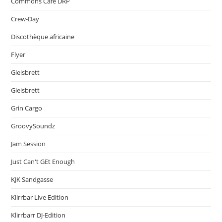
Commons Café DRP
Crew-Day
Discothèque africaine
Flyer
Gleisbrett
Gleisbrett
Grin Cargo
GroovySoundz
Jam Session
Just Can't GEt Enough
KJK Sandgasse
Klirrbar Live Edition
Klirrbarr DJ-Edition