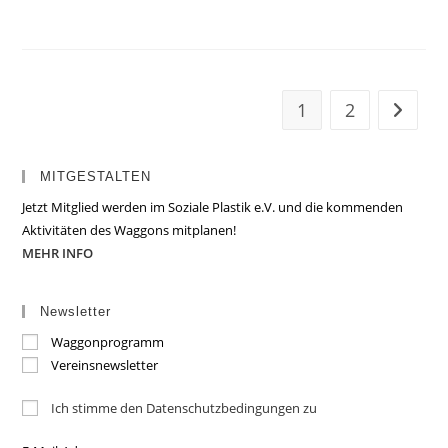
1
2
Zur näc
MITGESTALTEN
Jetzt Mitglied werden im Soziale Plastik e.V. und die kommenden
Aktivitäten des Waggons mitplanen!
MEHR INFO
Newsletter
Waggonprogramm
Vereinsnewsletter
Ich stimme den Datenschutzbedingungen zu