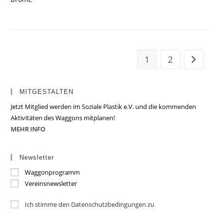
1
2
Zur näc
MITGESTALTEN
Jetzt Mitglied werden im Soziale Plastik e.V. und die kommenden
Aktivitäten des Waggons mitplanen!
MEHR INFO
Newsletter
Waggonprogramm
Vereinsnewsletter
Ich stimme den Datenschutzbedingungen zu