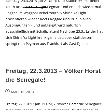
Samstag, 23.3.2013 (ab 21 Uhr): Dub Station #6 mit Rebel
Youth und ̶S̶̶h̶̶i̶̶n̶̶e̶̶ ̶̶Y̶̶a̶̶ ̶̶L̶̶i̶̶g̶̶h̶̶t̶ Pegman Und endlich wieder mal
Reggae im Waggon! Rebel Youth & Shine Ya Light
präsentieren wieder Roots Reggae und Dub in allen
Ausprägungen – und aufgelegt wird natürlich
ausschließlich mit Schallplatten! Nachtrag 23.3.: Leider hat
sich Shine Ya Light krank gemeldet, aber stattdessen
springt nun Pegman aus Frankfurt als Gast DJ ein!
Freitag, 22.3.2013 – Völker Horst
die Senegale!
Beitrag
März 19, 2013
veröffentlicht:
Freitag, 22.3.2013 (ab 21 Uhr) - "Völker Horst die Senegale!"