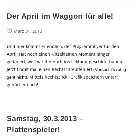
Der April im Waggon für alle!
Beitrag
März 31, 2013
veröffentlicht:
Und hier kommt er endlich, der Programmflyer für den
April! Hat noch einen klitzekleinen Moment länger
gedauert, weil wir ihn noch ins Lektorat geschickt haben!
Jetzt findet mal einen Rechtschreibfehler! (̶V̶̶e̶̶r̶̶s̶̶u̶̶c̶̶h̶̶t̶̶’̶̶s̶̶ ̶̶r̶̶u̶̶h̶̶i̶̶g̶̶:̶̶
̶̶g̶̶e̶̶h̶̶t̶̶ ̶̶n̶̶i̶̶c̶̶h̶̶t̶). Mittels Rechtsclick "Grafik speichern unter"
gehört er euch!
Samstag, 30.3.2013 –
Plattenspieler!