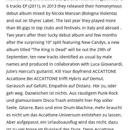
6 tracks EP (2011), in 2013 they released their homonymous
debut album mixed by Nicola Manzan (Bologna Violenta)
and out on Shyrec Label. The last year they played more
than 80 gigs in top clubs and festivals, in Italy and abroad .
Two years after their lucky debut album and few months
after the surprising 10” split featuring New Candys, a new
album titled “The King Is Dead” will be out the 29th of
September, ten new tracks identified as usual by male
names and produced in collaboration with Luca Giovanardi,
Julie’s Haircut’s guitarist. Kill Your Boyfriend ACCATTONE
Accattone Bei ACCATTONE trifft Hybris auf Demut,
Geräusch auf Gefühl, Empathie auf Distanz. Hör zu, oder
geh weg. Dazwischen ist nichts. Aus räudigem Punk-Rock
und glamourösem Disco-Trash entsteht hier Pop voller
Seele. Gitarre, Bass und eine Drum-Machine, mehr braucht
es nicht um das Accattone-Universum entstehen zu lassen.
Aber aufgepasst, ein Urlaubsausflug wird das nicht, dazu
ist zu viel Noise im Flusslauf des Duos. Denn Accattone