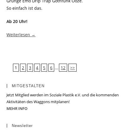
Grunge Emo Drip Trap Gothfunk Ooze.
So einfach ist das.
Ab 20 Uhr!
Weiterlesen →
1
2
3
4
5
6
...
12
>>
MITGESTALTEN
Jetzt Mitglied werden im Soziale Plastik e.V. und die kommenden
Aktivitäten des Waggons mitplanen!
MEHR INFO
Newsletter