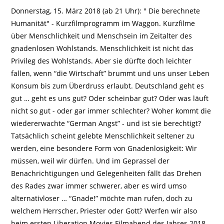
Donnerstag, 15. März 2018 (ab 21 Uhr): " Die berechnete
Humanität" - Kurzfilmprogramm im Waggon. Kurzfilme
über Menschlichkeit und Menschsein im Zeitalter des
gnadenlosen Wohlstands. Menschlichkeit ist nicht das
Privileg des Wohlstands. Aber sie dürfte doch leichter
fallen, wenn “die Wirtschaft” brummt und uns unser Leben
Konsum bis zum Überdruss erlaubt. Deutschland geht es
gut … geht es uns gut? Oder scheinbar gut? Oder was läuft
nicht so gut - oder gar immer schlechter? Woher kommt die
wiedererwachte “German Angst” - und ist sie berechtigt?
Tatsächlich scheint gelebte Menschlichkeit seltener zu
werden, eine besondere Form von Gnadenlosigkeit: Wir
müssen, weil wir dürfen. Und im Geprassel der
Benachrichtigungen und Gelegenheiten fällt das Drehen
des Rades zwar immer schwerer, aber es wird umso
alternativloser … “Gnade!” möchte man rufen, doch zu
welchem Herrscher, Priester oder Gott? Werfen wir also
beim ersten Liberation Movies Filmabend des Jahres 2018