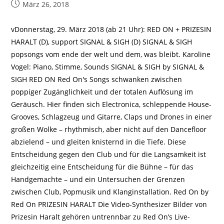
Beitrag
März 26, 2018
veröffentlicht:
vDonnerstag, 29. März 2018 (ab 21 Uhr): RED ON + PRIZESIN
HARALT (D), support SIGNAL & SIGH (D) SIGNAL & SIGH
popsongs vom ende der welt und dem, was bleibt. Karoline
Vogel: Piano, Stimme, Sounds SIGNAL & SIGH by SIGNAL &
SIGH RED ON Red On's Songs schwanken zwischen
poppiger Zugänglichkeit und der totalen Auflösung im
Geräusch. Hier finden sich Electronica, schleppende House-
Grooves, Schlagzeug und Gitarre, Claps und Drones in einer
großen Wolke – rhythmisch, aber nicht auf den Dancefloor
abzielend – und gleiten knisternd in die Tiefe. Diese
Entscheidung gegen den Club und für die Langsamkeit ist
gleichzeitig eine Entscheidung für die Bühne – für das
Handgemachte – und ein Untersuchen der Grenzen
zwischen Club, Popmusik und Klanginstallation. Red On by
Red On PRIZESIN HARALT Die Video-Synthesizer Bilder von
Prizesin Haralt gehören untrennbar zu Red On’s Live-