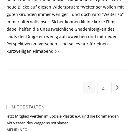
neue Blicke auf diesen Widerspruch: “Weiter so” wollen mit
guten Gründen immer weniger - und doch wird “Weiter so"
immer alternativloser. Sicher können kleine kurze Filme
dabei helfen die unausweichliche Gnadenlosigkeit des
Laufs der Dinge ein wenig aufzuweichen und mit neuen
Perspektiven zu versehen. Und sei es nur für einen
kurzweiligen Filmabend :-)
1
2
Zur näc
MITGESTALTEN
Jetzt Mitglied werden im Soziale Plastik e.V. und die kommenden
Aktivitäten des Waggons mitplanen!
MEHR INFO