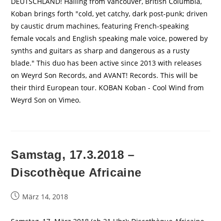
DEUTSCHLAND! Hailing from Vancouver, British Columbia,
Koban brings forth "cold, yet catchy, dark post-punk; driven
by caustic drum machines, featuring French-speaking
female vocals and English speaking male voice, powered by
synths and guitars as sharp and dangerous as a rusty
blade." This duo has been active since 2013 with releases
on Weyrd Son Records, and AVANT! Records. This will be
their third European tour. KOBAN Koban - Cool Wind from
Weyrd Son on Vimeo.
Samstag, 17.3.2018 –
Discothèque Africaine
Beitrag
März 14, 2018
veröffentlicht: