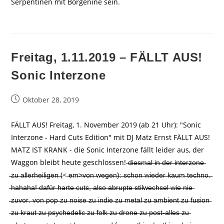
Serpentinen mit Borgenine sein.
Freitag, 1.11.2019 – FÄLLT AUS!
Sonic Interzone
Beitrag
Oktober 28, 2019
veröffentlicht:
FÄLLT AUS! Freitag, 1. November 2019 (ab 21 Uhr): "Sonic
Interzone - Hard Cuts Edition" mit DJ Matz Ernst FÄLLT AUS!
MATZ IST KRANK - die Sonic Interzone fällt leider aus, der
Waggon bleibt heute geschlossen! ̶d̶̶i̶̶e̶̶s̶̶m̶̶a̶̶l̶̶ ̶̶i̶̶n̶̶ ̶̶d̶̶e̶̶r̶̶ ̶̶i̶̶n̶̶t̶̶e̶̶r̶̶z̶̶o̶̶n̶̶e̶̶
̶̶z̶̶u̶̶ ̶̶a̶̶l̶̶l̶̶e̶̶r̶̶h̶̶e̶̶i̶̶l̶̶i̶̶g̶̶e̶̶n̶̶ ̶(< ̶e̶̶m̶>̶v̶̶o̶̶n̶̶ ̶̶w̶̶e̶̶g̶̶e̶̶n̶)̶:̶̶ ̶̶s̶̶c̶̶h̶̶o̶̶n̶̶ ̶̶w̶̶i̶̶e̶̶d̶̶e̶̶r̶̶ ̶̶k̶̶a̶̶u̶̶m̶̶ ̶̶t̶̶e̶̶c̶̶h̶̶n̶̶o̶̶.̶̶
̶̶h̶̶a̶̶h̶̶a̶̶h̶̶a̶̶!̶̶ ̶̶d̶̶a̶̶f̶̶ü̶̶r̶̶ ̶̶h̶̶a̶̶r̶̶t̶̶e̶̶ ̶̶c̶̶u̶̶t̶̶s̶̶,̶̶ ̶̶a̶̶l̶̶s̶̶o̶̶ ̶̶a̶̶b̶̶r̶̶u̶̶p̶̶t̶̶e̶̶ ̶̶s̶̶t̶̶i̶̶l̶̶w̶̶e̶̶c̶̶h̶̶s̶̶e̶̶l̶̶ ̶̶w̶̶i̶̶e̶̶ ̶̶n̶̶i̶̶e̶̶
̶̶z̶̶u̶̶v̶̶o̶̶r̶̶.̶̶ ̶̶v̶̶o̶̶n̶̶ ̶̶p̶̶o̶̶p̶̶ ̶̶z̶̶u̶̶ ̶̶n̶̶o̶̶i̶̶s̶̶e̶̶ ̶̶z̶̶u̶̶ ̶̶i̶̶n̶̶d̶̶i̶̶e̶̶ ̶̶z̶̶u̶̶ ̶̶m̶̶e̶̶t̶̶a̶̶l̶̶ ̶̶z̶̶u̶̶ ̶̶a̶̶m̶̶b̶̶i̶̶e̶̶n̶̶t̶̶ ̶̶z̶̶u̶̶ ̶̶f̶̶u̶̶s̶̶i̶̶o̶̶n̶̶
̶̶z̶̶u̶̶ ̶̶k̶̶r̶̶a̶̶u̶̶t̶̶ ̶̶z̶̶u̶̶ ̶̶p̶̶s̶̶y̶̶c̶̶h̶̶e̶̶d̶̶e̶̶l̶̶i̶̶c̶̶ ̶̶z̶̶u̶̶ ̶̶f̶̶o̶̶l̶̶k̶̶ ̶̶z̶̶u̶̶ ̶̶d̶̶r̶̶o̶̶n̶̶e̶̶ ̶̶z̶̶u̶̶ ̶̶p̶̶o̶̶s̶̶t̶-̶a̶̶l̶̶l̶̶e̶̶s̶̶ ̶̶z̶̶u̶̶