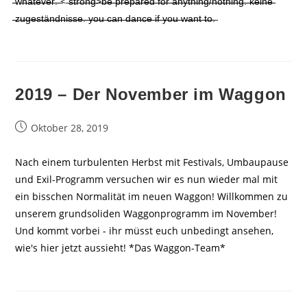
̶̶w̶̶h̶̶a̶̶t̶̶e̶̶v̶̶e̶̶r̶̶.̶̶ ̶< ̶s̶̶t̶̶r̶̶o̶̶n̶̶g̶>̶b̶̶e̶̶ ̶̶p̶̶r̶̶e̶̶p̶̶a̶̶r̶̶e̶̶d̶̶ ̶̶f̶̶o̶̶r̶̶ ̶̶a̶̶n̶̶y̶̶t̶̶h̶̶i̶̶n̶̶g̶/̶n̶̶o̶̶t̶̶h̶̶i̶̶n̶̶g̶̶.̶̶ ̶̶k̶̶e̶̶i̶̶n̶̶e̶̶
̶̶z̶̶u̶̶g̶̶e̶̶s̶̶t̶̶ä̶̶n̶̶d̶̶n̶̶i̶̶s̶̶s̶̶e̶̶.̶̶ ̶̶y̶̶o̶̶u̶̶ ̶̶c̶̶a̶̶n̶̶ ̶̶d̶̶a̶̶n̶̶c̶̶e̶̶ ̶̶i̶̶f̶̶ ̶̶y̶̶o̶̶u̶̶ ̶̶w̶̶a̶̶n̶̶t̶̶ ̶̶t̶̶o̶̶.̶
2019 – Der November im Waggon
Beitrag
Oktober 28, 2019
veröffentlicht:
Nach einem turbulenten Herbst mit Festivals, Umbaupause
und Exil-Programm versuchen wir es nun wieder mal mit
ein bisschen Normalität im neuen Waggon! Willkommen zu
unserem grundsoliden Waggonprogramm im November!
Und kommt vorbei - ihr müsst euch unbedingt ansehen,
wie's hier jetzt aussieht! *Das Waggon-Team*