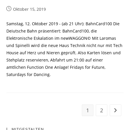
Beitrag
Oktober 15, 2019
veröffentlicht:
Samstag, 12. Oktober 2019 - (ab 21 Uhr): BahnCard100 Die
Deiutsche Bahn präsentiert: BahnCard100, die
Elektronische Eskalation im newWAGGON© Mit Laromas
und Spinelli wird die neue Haus Technik nicht nur mit Tech
House auf Herz und Nieren geprüft. Also Karten lösen und
Stehplatz reservieren, Abfahrt um 21:00 auf einer
amtlichen Function One Anlage! Fridays for Future,
Saturdays for Dancing.
1
2
Zur näc
MITGESTALTEN