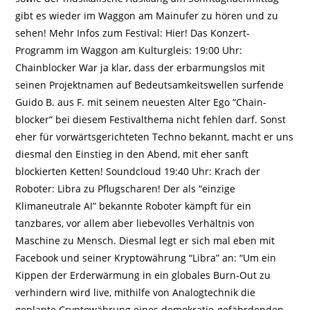
gibt es wieder im Waggon am Mainufer zu hören und zu
sehen! Mehr Infos zum Festival: Hier! Das Konzert-
Programm im Waggon am Kulturgleis: 19:00 Uhr:
Chainblocker War ja klar, dass der erbarmungslos mit
seinen Projektnamen auf Bedeut­sam­keits­wellen surfende
Guido B. aus F. mit seinem neuesten Alter Ego “Chain­
blocker“ bei diesem Festival­thema nicht fehlen darf. Sonst
eher für vorwärts­gerichteten Techno bekannt, macht er uns
diesmal den Einstieg in den Abend, mit eher sanft
blockierten Ketten! Soundcloud 19:40 Uhr: Krach der
Roboter: Libra zu Pflugscharen! Der als “einzige
Klimaneutrale AI” bekannte Roboter kämpft für ein
tanzbares, vor allem aber liebevolles Verhältnis von
Maschine zu Mensch. Diesmal legt er sich mal eben mit
Facebook und seiner Kryptowährung “Libra” an: “Um ein
Kippen der Erd­er­wärmung in ein globales Burn-Out zu
verhindern wird live, mithilfe von Analog­technik die
geplante Crypto­währung eines demokratie-gefähr­den­den