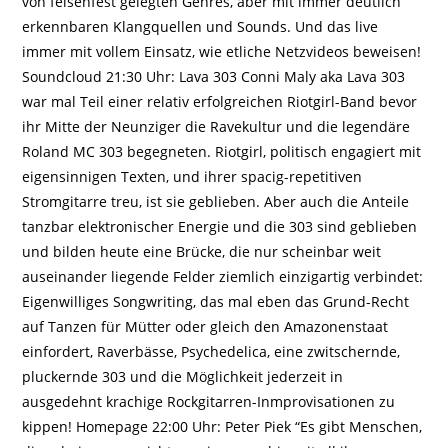
von felsenfest gelegten Genres, aber mit immer deutlich
erkennbaren Klangquellen und Sounds. Und das live
immer mit vollem Einsatz, wie etliche Netzvideos beweisen!
Soundcloud 21:30 Uhr: Lava 303 Conni Maly aka Lava 303
war mal Teil einer relativ erfolgreichen Riotgirl-Band bevor
ihr Mitte der Neunziger die Ravekultur und die legendäre
Roland MC 303 begegneten. Riotgirl, politisch engagiert mit
eigensinnigen Texten, und ihrer spacig-repetitiven
Stromgitarre treu, ist sie geblieben. Aber auch die Anteile
tanzbar elektronischer Energie und die 303 sind geblieben
und bilden heute eine Brücke, die nur scheinbar weit
auseinander liegende Felder ziemlich einzigartig verbindet:
Eigenwilliges Songwriting, das mal eben das Grund-Recht
auf Tanzen für Mütter oder gleich den Amazonenstaat
einfordert, Raverbässe, Psychedelica, eine zwitschernde,
pluckernde 303 und die Möglichkeit jederzeit in
ausgedehnt krachige Rockgitarren-Inmprovisationen zu
kippen! Homepage 22:00 Uhr: Peter Piek “Es gibt Menschen,