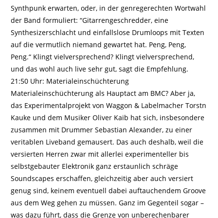
Synthpunk erwarten, oder, in der genregerechten Wortwahl
der Band formuliert: “Gitarrengeschredder, eine
Synthesizerschlacht und einfallslose Drumloops mit Texten
auf die vermutlich niemand gewartet hat. Peng, Peng,
Peng.“ Klingt vielversprechend? Klingt vielversprechend,
und das wohl auch live sehr gut, sagt die Empfehlung.
21:50 Uhr: Material­einschüchterung
Materialeinschüchterung als Hauptact am BMC? Aber ja,
das Experimentalprojekt von Waggon & Labelmacher Torstn
Kauke und dem Musiker Oliver Kaib hat sich, insbeson­dere
zusammen mit Drummer Sebastian Alexander, zu einer
veritablen Liveband ge­mausert. Das auch deshalb, weil die
ver­sier­ten Herren zwar mit allerlei experi­men­teller bis
selbst­gebauter Elektronik ganz er­staun­lich schräge
Soundscapes erschaffen, gleich­zeitig aber auch versiert
genug sind, keinem eventuell dabei auftauchendem Groove
aus dem Weg gehen zu müssen. Ganz im Gegen­teil sogar –
was dazu führt, dass die Grenze von unbe­rechen­barer