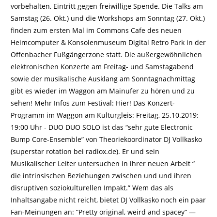
vorbehalten, Eintritt gegen freiwillige Spende. Die Talks am
Samstag (26. Okt.) und die Workshops am Sonntag (27. Okt.)
finden zum ersten Mal im Commons Cafe des neuen
Heimcomputer & Konsolenmuseum Digital Retro Park in der
Offenbacher Fußgängerzone statt. Die außergewöhnlichen
elektronischen Konzerte am Freitag- und Samstagabend
sowie der musikalische Ausklang am Sonntagnachmittag
gibt es wieder im Waggon am Mainufer zu hören und zu
sehen! Mehr Infos zum Festival: Hier! Das Konzert-
Programm im Waggon am Kulturgleis: Freitag, 25.10.2019:
19:00 Uhr - DUO DUO SOLO ist das “sehr gute Electronic
Bump Core-Ensemble” von Theorie­koor­di­na­tor DJ Vollkasko
(superstar rotation bei radiox.de). Er und sein
Musikalischer Leiter untersuchen in ihrer neuen Arbeit “
die intrin­si­schen Beziehungen zwischen und und ihren
disruptiven soziokulturellen Impakt.” Wem das als
Inhaltsangabe nicht reicht, bie­tet DJ Vollkasko noch ein paar
Fan-Meinungen an: “Pretty original, weird and spacey“ —