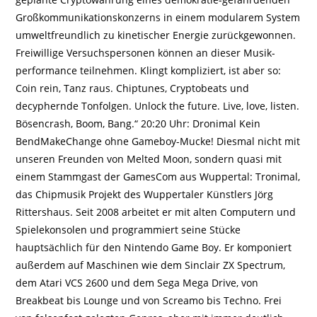
Groß­kommuni­kations­konzerns in einem modularem System
umwelt­freund­lich zu kinetischer Energie zurück­gewonnen.
Frei­willige Versuchs­personen können an dieser Musik­
perfor­mance teil­nehmen. Klingt kompliziert, ist aber so:
Coin rein, Tanz raus. Chiptunes, Cryptobeats und
decyphernde Tonfolgen. Unlock the future. Live, love, listen.
Bösencrash, Boom, Bang.“ 20:20 Uhr: Dronimal Kein
BendMakeChange ohne Gameboy-Mucke! Diesmal nicht mit
unseren Freunden von Melted Moon, sondern quasi mit
einem Stammgast der GamesCom aus Wuppertal: Tronimal,
das Chipmusik Projekt des Wuppertaler Künstlers Jörg
Rittershaus. Seit 2008 arbeitet er mit alten Computern und
Spielekonsolen und programmiert seine Stücke
hauptsächlich für den Nintendo Game Boy. Er komponiert
außerdem auf Maschinen wie dem Sinclair ZX Spectrum,
dem Atari VCS 2600 und dem Sega Mega Drive, von
Breakbeat bis Lounge und von Screamo bis Techno. Frei