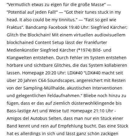
“Ver­mut­lich etwas zu eigen für die große Masse“ —
“Potential auf jeden Fall!“ — “Got their tunes stuck in my
head. It also could be my tinnitus.“ — “Fast so geil wie
Fraktus“. Bandcamp Facebook 19:40 Uhr: Siegfried Kärcher;
Glitch the Blockchain! Mit einem virtuellen audiovisuellem
block­chained Content Setup lässt der Frank­furter
Medienkünstler Siegfried Kärcher (*1974) Bild- und
Klangwelten entstehen. Durch Fehler im System entstehen
hörbare und sichtbare Glitches, die das System kolla­bieren
lassen. Homepage 20:20 Uhr: LDX#40 “LDX#40 macht seit
über 20 Jahren C64-Soundscapes, angereichert mit Resten
von der Sampling-Müllhalde, akustischen Inter­ventionen
und gelegentlichen Feld­auf­nah­men.“ Bliebe noch hinzu zu
fügen, dass er das auf ziemlich düsterwohlklingende bis
Bass-lastige Art und Weise tut! Homepage 21:10 Uhr -
Amigos del Autobus Selten, dass man nur ein Stück einer
Band kennt und rein auf Empfehlung bucht. Das eine Stück
hat es allerdings in sich und lässt ganz schön zackigen