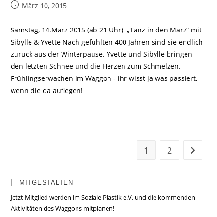
Beitrag
März 10, 2015
veröffentlicht:
Samstag, 14.März 2015 (ab 21 Uhr): „Tanz in den März“ mit
Sibylle & Yvette Nach gefühlten 400 Jahren sind sie endlich
zurück aus der Winterpause. Yvette und Sibylle bringen
den letzten Schnee und die Herzen zum Schmelzen.
Frühlingserwachen im Waggon - ihr wisst ja was passiert,
wenn die da auflegen!
1
2
Zur näc
MITGESTALTEN
Jetzt Mitglied werden im Soziale Plastik e.V. und die kommenden
Aktivitäten des Waggons mitplanen!