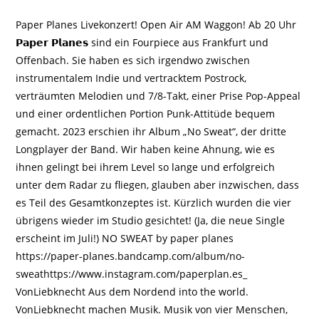
veröffentlicht:
Paper Planes Livekonzert! Open Air AM Waggon! Ab 20 Uhr
𝗣𝗮𝗽𝗲𝗿 𝗣𝗹𝗮𝗻𝗲𝘀 sind ein Fourpiece aus Frankfurt und
Offenbach. Sie haben es sich irgendwo zwischen
instrumentalem Indie und vertracktem Postrock,
verträumten Melodien und 7/8-Takt, einer Prise Pop-Appeal
und einer ordentlichen Portion Punk-Attitüde bequem
gemacht. 2023 erschien ihr Album „No Sweat“, der dritte
Longplayer der Band. Wir haben keine Ahnung, wie es
ihnen gelingt bei ihrem Level so lange und erfolgreich
unter dem Radar zu fliegen, glauben aber inzwischen, dass
es Teil des Gesamtkonzeptes ist. Kürzlich wurden die vier
übrigens wieder im Studio gesichtet! (Ja, die neue Single
erscheint im Juli!) NO SWEAT by paper planes
https://paper-planes.bandcamp.com/album/no-
sweathttps://www.instagram.com/paperplan.es_
VonLiebknecht Aus dem Nordend into the world.
VonLiebknecht machen Musik. Musik von vier Menschen,