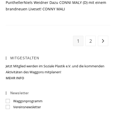
PunthellerNiels Weidner Dazu CONNI MALY (D) mit einem
brandneuen Liveset! CONNY MALI
1
2
Zur näc
MITGESTALTEN
Jetzt Mitglied werden im Soziale Plastik e.V. und die kommenden
Aktivitäten des Waggons mitplanen!
MEHR INFO
Newsletter
Waggonprogramm
Vereinsnewsletter