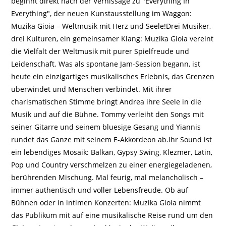
beginnt direkt nach der Vernissage zu "Everything In
Everything", der neuen Kunstausstellung im Waggon:
Muzika Gioia – Weltmusik mit Herz und Seele!Drei Musiker,
drei Kulturen, ein gemeinsamer Klang: Muzika Gioia vereint
die Vielfalt der Weltmusik mit purer Spielfreude und
Leidenschaft. Was als spontane Jam-Session begann, ist
heute ein einzigartiges musikalisches Erlebnis, das Grenzen
überwindet und Menschen verbindet. Mit ihrer
charismatischen Stimme bringt Andrea ihre Seele in die
Musik und auf die Bühne. Tommy verleiht den Songs mit
seiner Gitarre und seinem bluesige Gesang und Yiannis
rundet das Ganze mit seinem E-Akkordeon ab.Ihr Sound ist
ein lebendiges Mosaik: Balkan, Gypsy Swing, Klezmer, Latin,
Pop und Country verschmelzen zu einer energiegeladenen,
berührenden Mischung. Mal feurig, mal melancholisch –
immer authentisch und voller Lebensfreude. Ob auf
Bühnen oder in intimen Konzerten: Muzika Gioia nimmt
das Publikum mit auf eine musikalische Reise rund um den