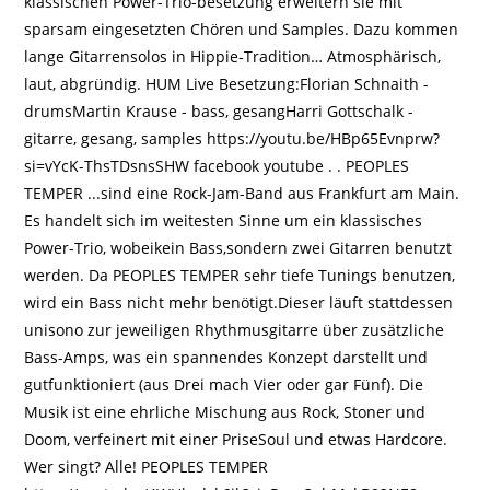
klassischen Power-Trio-besetzung erweitern sie mit
sparsam eingesetzten Chören und Samples. Dazu kommen
lange Gitarrensolos in Hippie-Tradition… Atmosphärisch,
laut, abgründig. HUM Live Besetzung:Florian Schnaith -
drumsMartin Krause - bass, gesangHarri Gottschalk -
gitarre, gesang, samples https://youtu.be/HBp65Evnprw?
si=vYcK-ThsTDsnsSHW facebook youtube . . PEOPLES
TEMPER ...sind eine Rock-Jam-Band aus Frankfurt am Main.
Es handelt sich im weitesten Sinne um ein klassisches
Power-Trio, wobeikein Bass,sondern zwei Gitarren benutzt
werden. Da PEOPLES TEMPER sehr tiefe Tunings benutzen,
wird ein Bass nicht mehr benötigt.Dieser läuft stattdessen
unisono zur jeweiligen Rhythmusgitarre über zusätzliche
Bass-Amps, was ein spannendes Konzept darstellt und
gutfunktioniert (aus Drei mach Vier oder gar Fünf). Die
Musik ist eine ehrliche Mischung aus Rock, Stoner und
Doom, verfeinert mit einer PriseSoul und etwas Hardcore.
Wer singt? Alle! PEOPLES TEMPER