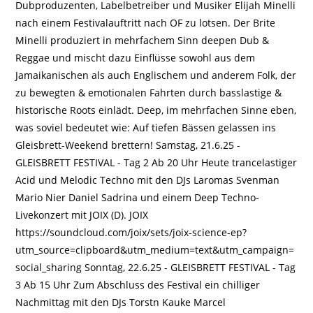
Dubproduzenten, Labelbetreiber und Musiker Elijah Minelli
nach einem Festivalauftritt nach OF zu lotsen. Der Brite
Minelli produziert in mehrfachem Sinn deepen Dub &
Reggae und mischt dazu Einflüsse sowohl aus dem
Jamaikanischen als auch Englischem und anderem Folk, der
zu bewegten & emotionalen Fahrten durch basslastige &
historische Roots einlädt. Deep, im mehrfachen Sinne eben,
was soviel bedeutet wie: Auf tiefen Bässen gelassen ins
Gleisbrett-Weekend brettern! Samstag, 21.6.25 -
GLEISBRETT FESTIVAL - Tag 2 Ab 20 Uhr Heute trancelastiger
Acid und Melodic Techno mit den DJs Laromas Svenman
Mario Nier Daniel Sadrina und einem Deep Techno-
Livekonzert mit JOIX (D). JOIX
https://soundcloud.com/joix/sets/joix-science-ep?
utm_source=clipboard&utm_medium=text&utm_campaign=
social_sharing Sonntag, 22.6.25 - GLEISBRETT FESTIVAL - Tag
3 Ab 15 Uhr Zum Abschluss des Festival ein chilliger
Nachmittag mit den DJs Torstn Kauke Marcel