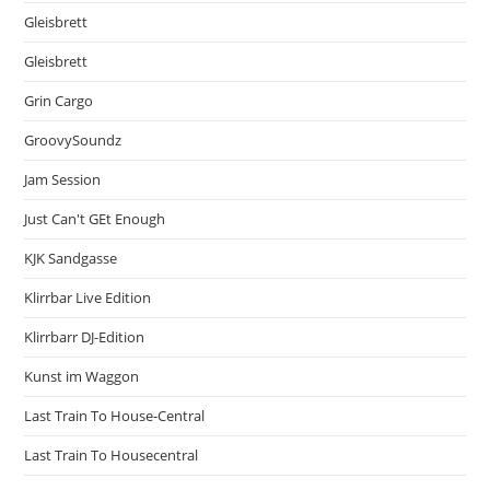
Gleisbrett
Gleisbrett
Grin Cargo
GroovySoundz
Jam Session
Just Can't GEt Enough
KJK Sandgasse
Klirrbar Live Edition
Klirrbarr DJ-Edition
Kunst im Waggon
Last Train To House-Central
Last Train To Housecentral