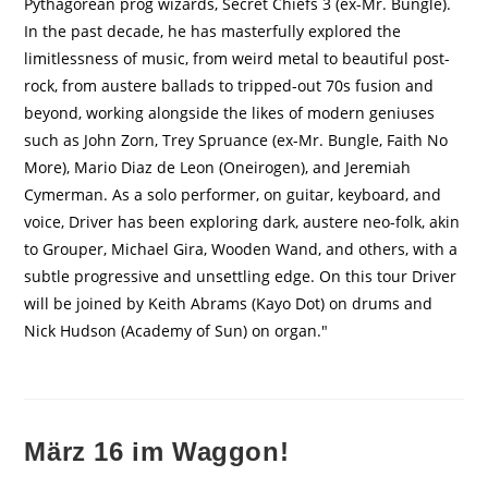
Pythagorean prog wizards, Secret Chiefs 3 (ex-Mr. Bungle).
In the past decade, he has masterfully explored the
limitlessness of music, from weird metal to beautiful post-
rock, from austere ballads to tripped-out 70s fusion and
beyond, working alongside the likes of modern geniuses
such as John Zorn, Trey Spruance (ex-Mr. Bungle, Faith No
More), Mario Diaz de Leon (Oneirogen), and Jeremiah
Cymerman. As a solo performer, on guitar, keyboard, and
voice, Driver has been exploring dark, austere neo-folk, akin
to Grouper, Michael Gira, Wooden Wand, and others, with a
subtle progressive and unsettling edge. On this tour Driver
will be joined by Keith Abrams (Kayo Dot) on drums and
Nick Hudson (Academy of Sun) on organ."
März 16 im Waggon!