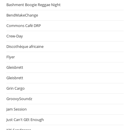
Bashment Boogie Reggae Night
BendMakeChange
Commons Café DRP
Crew-Day
Discothèque africaine
Flyer
Gleisbrett
Gleisbrett
Grin Cargo
GroovySoundz
Jam Session
Just Can't GEt Enough