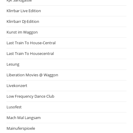
KJK Sandgasse
Klirrbar Live Edition
Klirrbarr DJ-Edition
Kunst im Waggon
Last Train To House-Central
Last Train To Housecentral
Lesung
Liberation Movies @ Waggon
Livekonzert
Low Frequency Dance Club
Lusofest
Mach Mal Langsam
Mainuferspioele