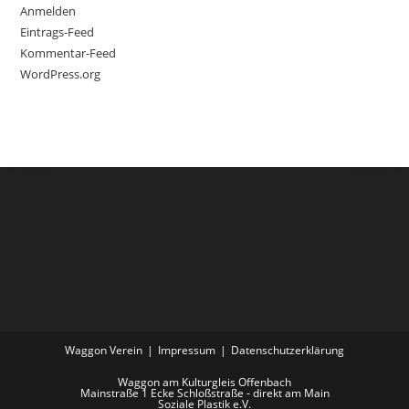
Anmelden
Eintrags-Feed
Kommentar-Feed
WordPress.org
Waggon Verein
Impressum
Datenschutzerklärung
Waggon am Kulturgleis Offenbach
Mainstraße 1 Ecke Schloßstraße - direkt am Main
Soziale Plastik e.V.