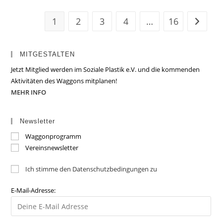
1
2
3
4
…
16
Zur näc
MITGESTALTEN
Jetzt Mitglied werden im Soziale Plastik e.V. und die kommenden
Aktivitäten des Waggons mitplanen!
MEHR INFO
Newsletter
Waggonprogramm
Vereinsnewsletter
Ich stimme den Datenschutzbedingungen zu
E-Mail-Adresse: