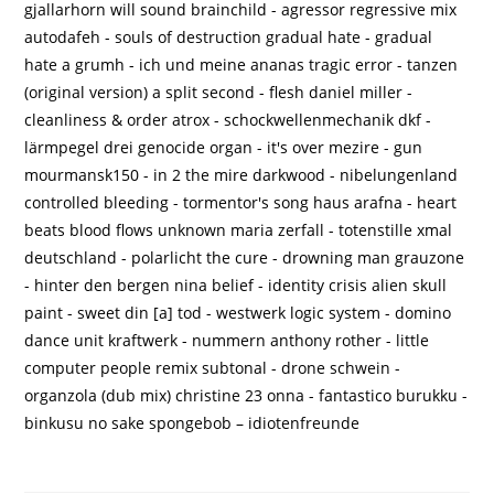
gjallarhorn will sound brainchild - agressor regressive mix
autodafeh - souls of destruction gradual hate - gradual
hate a grumh - ich und meine ananas tragic error - tanzen
(original version) a split second - flesh daniel miller -
cleanliness & order atrox - schockwellenmechanik dkf -
lärmpegel drei genocide organ - it's over mezire - gun
mourmansk150 - in 2 the mire darkwood - nibelungenland
controlled bleeding - tormentor's song haus arafna - heart
beats blood flows unknown maria zerfall - totenstille xmal
deutschland - polarlicht the cure - drowning man grauzone
- hinter den bergen nina belief - identity crisis alien skull
paint - sweet din [a] tod - westwerk logic system - domino
dance unit kraftwerk - nummern anthony rother - little
computer people remix subtonal - drone schwein -
organzola (dub mix) christine 23 onna - fantastico burukku -
binkusu no sake spongebob – idiotenfreunde