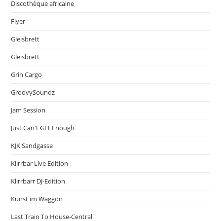
Discothèque africaine
Flyer
Gleisbrett
Gleisbrett
Grin Cargo
GroovySoundz
Jam Session
Just Can't GEt Enough
KJK Sandgasse
Klirrbar Live Edition
Klirrbarr DJ-Edition
Kunst im Waggon
Last Train To House-Central