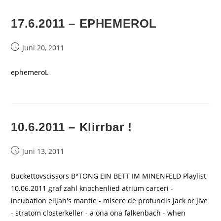
17.6.2011 – EPHEMEROL
Beitrag
Juni 20, 2011
veröffentlicht:
ephemeroL
10.6.2011 – Klirrbar !
Beitrag
Juni 13, 2011
veröffentlicht:
Buckettovscissors B°TONG EIN BETT IM MINENFELD Playlist
10.06.2011 graf zahl knochenlied atrium carceri -
incubation elijah's mantle - misere de profundis jack or jive
- stratom closterkeller - a ona ona falkenbach - when