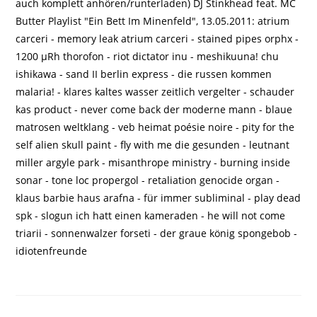
auch komplett anhören/runterladen) DJ Stinkhead feat. MC
Butter Playlist "Ein Bett Im Minenfeld", 13.05.2011: atrium
carceri - memory leak atrium carceri - stained pipes orphx -
1200 µRh thorofon - riot dictator inu - meshikuuna! chu
ishikawa - sand II berlin express - die russen kommen
malaria! - klares kaltes wasser zeitlich vergelter - schauder
kas product - never come back der moderne mann - blaue
matrosen weltklang - veb heimat poésie noire - pity for the
self alien skull paint - fly with me die gesunden - leutnant
miller argyle park - misanthrope ministry - burning inside
sonar - tone loc propergol - retaliation genocide organ -
klaus barbie haus arafna - für immer subliminal - play dead
spk - slogun ich hatt einen kameraden - he will not come
triarii - sonnenwalzer forseti - der graue könig spongebob -
idiotenfreunde