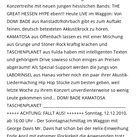
Konzertreihe mit neuen jungen hessischen Bands: THE
GREAT HESSEN HYPE eben!!! Heute LIVE im Waggon: Von
DOMI BADE aus Ranstadt/Rohrbach gibt es zum Auftakt
feinen, deutsch betexteten Akkustikrock zu hören.
KAMATOSA aus Offenbach lassen es mit einer Mischung
aus Grunge und Stoner-Rock kräftig krachen und
TASCHENPLANET aus Fulda haben mit intelligenten Texten
und gehörigem Drive sowieso schon einiges an Preisen
abgeräumt! Als Spezial-Support werden die Jungs von
LABORINSEL aus Hanau vorher noch ein paar ihrer Akustik-
Liedermaching Hip Hop Stücke zum besten geben, weil
letzte Woche zu ihrem Konzert unverdienterweise so wenig
Leute gekommen sind... DOMI BADE KAMATOSA
TASCHENPLANET _____________________________________________
+++++ ACHTUNG: FÄLLT AUS! +++++++ Sonntag, 12.12.2010,
ab 16:00 Uhr - Der Sonntagnachmittag im Waggon mit
George Davis Mr. Davis hat schon bei der Helix-Einweihung
Ende April mit extremer Flockigkeit die Anwesenden trotz