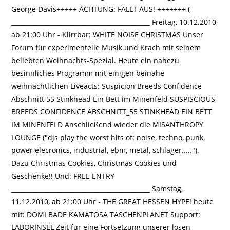
George Davis+++++ ACHTUNG: FÄLLT AUS! +++++++ (
_____________________________________________ Freitag, 10.12.2010,
ab 21:00 Uhr - Klirrbar: WHITE NOISE CHRISTMAS Unser
Forum für experimentelle Musik und Krach mit seinem
beliebten Weihnachts-Spezial. Heute ein nahezu
besinnliches Programm mit einigen beinahe
weihnachtlichen Liveacts: Suspicion Breeds Confidence
Abschnitt 55 Stinkhead Ein Bett im Minenfeld SUSPISCIOUS
BREEDS CONFIDENCE ABSCHNITT_55 STINKHEAD EIN BETT
IM MINENFELD Anschließend wieder die MISANTHROPY
LOUNGE ("djs play the worst hits of: noise, techno, punk,
power elecronics, industrial, ebm, metal, schlager.....").
Dazu Christmas Cookies, Christmas Cookies und
Geschenke!! Und: FREE ENTRY
_____________________________________________ Samstag,
11.12.2010, ab 21:00 Uhr - THE GREAT HESSEN HYPE! heute
mit: DOMI BADE KAMATOSA TASCHENPLANET Support:
LABORINSEL Zeit für eine Fortsetzung unserer losen