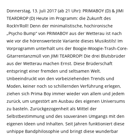
veröffentlicht:
Donnerstag, 13. Juli 2017 (ab 21 Uhr): PRIMABOY (D) & JIMI
TEARDROP (D) Heute im Programm: die Zukunft des
Rock‘n‘Roll! Denn der minimalistische, hochironische
„Psycho Bump“ von PRIMABOY aus der Wetterau ist nach
wie vor die hörenswerteste Variante dieses Musikstils! Im
Vorprogramm unterhält uns der Boogie-Woogie-Trash-Core-
Gitarrentanzmüll von JIMI TEARDROP! Die drei Blutsbrüder
aus der Wetterau machen Ernst. Diese Brüderschaft
entspringt einer fremden und seltsamen Welt.
Unbeeindruckt von den vorbeiziehenden Trends und
Moden, keiner noch so schillernden Verführung erlegen,
ziehen sich Prima Boy immer wieder von allem und jedem
zurück, um ungestört am Ausbau des eigenen Universums
zu basteln. Zurückgezogenheit als Mittel der
Selbstbestimmung und des souveränen Umgangs mit den
eigenen Ideen und Inhalten. Seit Jahren funktioniert diese
unhippe Bandphilosophie und bringt diese wunderbar