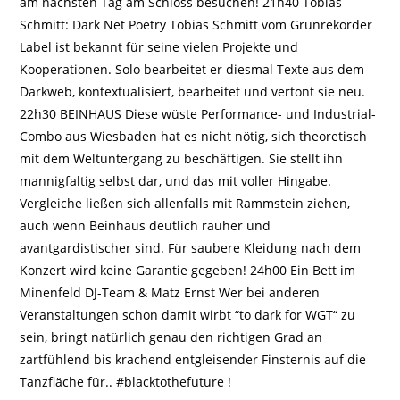
am nächsten Tag am Schloss besuchen! 21h40 Tobias
Schmitt: Dark Net Poetry Tobias Schmitt vom Grünrekorder
Label ist bekannt für seine vielen Projekte und
Kooperationen. Solo bearbeitet er diesmal Texte aus dem
Darkweb, kontextualisiert, bearbeitet und vertont sie neu.
22h30 BEINHAUS Diese wüste Performance- und Industrial-
Combo aus Wiesbaden hat es nicht nötig, sich theoretisch
mit dem Weltuntergang zu beschäftigen. Sie stellt ihn
mannigfaltig selbst dar, und das mit voller Hingabe.
Vergleiche ließen sich allenfalls mit Rammstein ziehen,
auch wenn Beinhaus deutlich rauher und
avantgardistischer sind. Für saubere Kleidung nach dem
Konzert wird keine Garantie gegeben! 24h00 Ein Bett im
Minenfeld DJ-Team & Matz Ernst Wer bei anderen
Veranstaltungen schon damit wirbt “to dark for WGT“ zu
sein, bringt natürlich genau den richtigen Grad an
zartfühlend bis krachend entgleisender Finsternis auf die
Tanzfläche für.. #blacktothefuture !