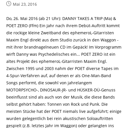
Beitrag
Mai 23, 2016
veröffentlicht:
Do, 26. Mai 2016 (ab 21 Uhr): DANNY TAKES A TRIP (Ma) &
POET ZERO (Ffm) Ein Jahr nach ihrem Debüt-Auftritt kommt
die rockige kleine Zweitband des ephemeroL-Gitarristen
Maxim Engl direkt aus dem Studio zurück in den Waggon -
mit ihrer brandnagelneuen CD im Gepäck! Im Vorprogramm
wirft Danny was Psychedelisches ein... POET ZERO ist ein
altes Projekt des ephemeroL-Gitarristen Maxim Engl.
Zwischen 1995 und 2003 nahm der POET diverse Tapes im
4-Spur-Verfahren auf, auf denen er als One-Man-Band
Songs performt, die sowohl von jahrelangem
MOTORPSYCHO-, DINOSAUR-JR- und HÜSKER-DÜ-Genuss
beeinflusst sind als auch von der Musik, die diese Bands
selbst gehört haben: Tonnen von Rock und Punk. Die
meisten Stücke hat der POET niemals live aufgeführt; einige
wurden gelegentlich bei rein akustischen Soloauftritten
gespielt (z.B. letztes Jahr im Waggon) oder gelangten ins