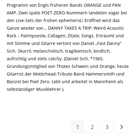
Programm von Engls früheren Bands ORANGE und PAN
AMP. Zwei späte POET-ZERO-Nummern landeten sogar bei
den Live-Sets der frühen ephemeroL! Eröffnet wird das
Ganze wieder von… DANNY TAKES A TRIP: Weird Acoustic
Rock – Palimpseste, Collagen, Zitate, Songs. Erträumt und
mit Stimme und Gitarre vertont von Daniel „Fast Danny“
Sich. Skurril, melancholisch, tragikomisch, kindlich,
aufrichtig und stets catchy. (Daniel Sich, *1965,
Gründungsmitglied von Thotes Schwein und Orange, heute
Gitarrist der Motörhead-Tribute-Band Hammersmith und
Bassist bei Poet Zero. Lebt und arbeitet in Mannheim als
selbständiger Musiklehrer.).
1
2
3
Zur näc