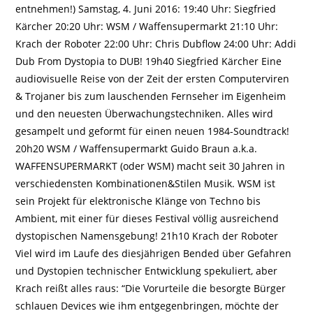
entnehmen!) Samstag, 4. Juni 2016: 19:40 Uhr: Siegfried
Kärcher 20:20 Uhr: WSM / Waffensupermarkt 21:10 Uhr:
Krach der Roboter 22:00 Uhr: Chris Dubflow 24:00 Uhr: Addi
Dub From Dystopia to DUB! 19h40 Siegfried Kärcher Eine
audiovisuelle Reise von der Zeit der ersten Computerviren
& Trojaner bis zum lauschenden Fernseher im Eigenheim
und den neuesten Überwachungstechniken. Alles wird
gesampelt und geformt für einen neuen 1984-Soundtrack!
20h20 WSM / Waffensupermarkt Guido Braun a.k.a.
WAFFENSUPERMARKT (oder WSM) macht seit 30 Jahren in
verschiedensten Kombinationen&Stilen Musik. WSM ist
sein Projekt für elektronische Klänge von Techno bis
Ambient, mit einer für dieses Festival völlig ausreichend
dystopischen Namensgebung! 21h10 Krach der Roboter
Viel wird im Laufe des diesjährigen Bended über Gefahren
und Dystopien technischer Entwicklung spekuliert, aber
Krach reißt alles raus: “Die Vorurteile die besorgte Bürger
schlauen Devices wie ihm entgegenbringen, möchte der