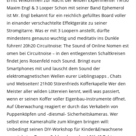
Ernst Wilkommen zur Nacht der wilden Experimente! 19h30
Maxim Engl & 3 Looper Schon mit seiner Band Ephemerol
ist Mr. Engl bekannt für ein reichlich gefülltes Board voller
in einander verschachtelte Effektgeräte zu seiner
Stromgitarre. Was er mit 3 Loopern anstellt, dürfte
mindestens genauso wuchtig und meditativ ins Dunkle
führen! 20h20 Circuitnoise: The Sound of Online Nomen est
omen bei Circuitnoise – in den entlegensten Schaltkreisen
findet Jens Rosenfeld noch Sound. Bringt eure
Smartphones mit und lauscht dem Sound der
elektromagnetischen Wellen eurer Lieblingsapps , Chats
und Webseiten! 21h00 Störenfrieds Kofferkapelle Wer den
Meister aller wilden Lötereien kennt, weiß was passiert,
wenn er seinen Koffer voller Eigenbau-Instrumente öffnet.
Auf Überwachung reagiert er durch das Verkabeln von
Puppenköpfen und -diesmal- Sicherheitskameras. Wer
selbst eine Kamerahülle zum klingen bringen will:
Unbedingt seinen DIY-Workshop für Kinder&Erwachsene