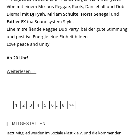
Vibe mit einem Mix aus Reggae, Roots, Dancehall und Dub.
Diemal mit
DJ Fyah, Miriam Schulte, Horst Senegal
und
Father FX
ina Soundsystem Style.
Eine mitreißende Reggae Dub Party, bei der gute Stimmung
und positive Energie eine Einheit bilden.
Love peace and unity!
Ab 20 Uhr!
Weiterlesen →
1
2
3
4
5
6
...
8
>>
MITGESTALTEN
Jetzt Mitglied werden im Soziale Plastik e.V. und die kommenden