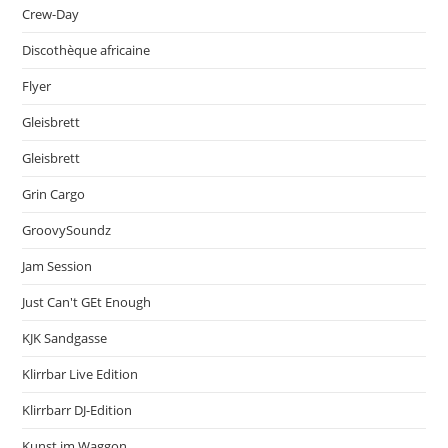
Crew-Day
Discothèque africaine
Flyer
Gleisbrett
Gleisbrett
Grin Cargo
GroovySoundz
Jam Session
Just Can't GEt Enough
KJK Sandgasse
Klirrbar Live Edition
Klirrbarr DJ-Edition
Kunst im Waggon