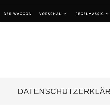
Zum
Inhalt
DER WAGGON
VORSCHAU
REGELMÄSSIG
springen
DATENSCHUTZERKLÄ