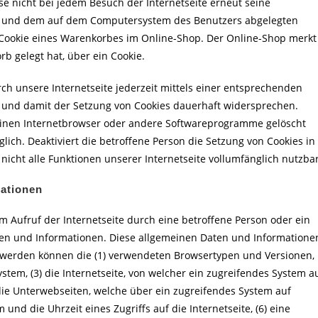
se nicht bei jedem Besuch der Internetseite erneut seine
ite und dem auf dem Computersystem des Benutzers abgelegten
 Cookie eines Warenkorbes im Online-Shop. Der Online-Shop merkt
rb gelegt hat, über ein Cookie.
ch unsere Internetseite jederzeit mittels einer entsprechenden
n und damit der Setzung von Cookies dauerhaft widersprechen.
 einen Internetbrowser oder andere Softwareprogramme gelöscht
lich. Deaktiviert die betroffene Person die Setzung von Cookies in
icht alle Funktionen unserer Internetseite vollumfänglich nutzbar
mationen
edem Aufruf der Internetseite durch eine betroffene Person oder ein
ten und Informationen. Diese allgemeinen Daten und Informatione
st werden können die (1) verwendeten Browsertypen und Versionen,
tem, (3) die Internetseite, von welcher ein zugreifendes System a
 die Unterwebseiten, welche über ein zugreifendes System auf
und die Uhrzeit eines Zugriffs auf die Internetseite, (6) eine