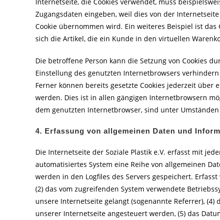
Internetseite, die Cookies verwendet, muss beispielswei
Zugangsdaten eingeben, weil dies von der Internetse
Cookie übernommen wird. Ein weiteres Beispiel ist das
sich die Artikel, die ein Kunde in den virtuellen Warenko
Die betroffene Person kann die Setzung von Cookies dur
Einstellung des genutzten Internetbrowsers verhinder
Ferner können bereits gesetzte Cookies jederzeit über
werden. Dies ist in allen gängigen Internetbrowsern mög
dem genutzten Internetbrowser, sind unter Umständen n
4. Erfassung von allgemeinen Daten und Infor
Die Internetseite der Soziale Plastik e.V. erfasst mit j
automatisiertes System eine Reihe von allgemeinen Da
werden in den Logfiles des Servers gespeichert. Erfas
(2) das vom zugreifenden System verwendete Betriebssys
unsere Internetseite gelangt (sogenannte Referrer), (4)
unserer Internetseite angesteuert werden, (5) das Datum 