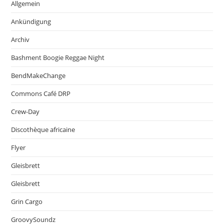
Allgemein
Ankündigung
Archiv
Bashment Boogie Reggae Night
BendMakeChange
Commons Café DRP
Crew-Day
Discothèque africaine
Flyer
Gleisbrett
Gleisbrett
Grin Cargo
GroovySoundz