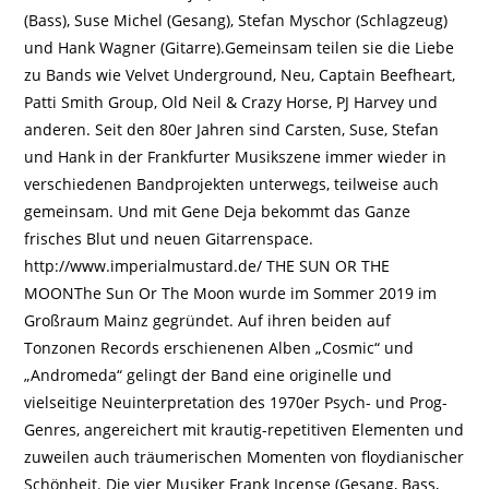
(Bass), Suse Michel (Gesang), Stefan Myschor (Schlagzeug)
und Hank Wagner (Gitarre).Gemeinsam teilen sie die Liebe
zu Bands wie Velvet Underground, Neu, Captain Beefheart,
Patti Smith Group, Old Neil & Crazy Horse, PJ Harvey und
anderen. Seit den 80er Jahren sind Carsten, Suse, Stefan
und Hank in der Frankfurter Musikszene immer wieder in
verschiedenen Bandprojekten unterwegs, teilweise auch
gemeinsam. Und mit Gene Deja bekommt das Ganze
frisches Blut und neuen Gitarrenspace.
http://www.imperialmustard.de/ THE SUN OR THE
MOONThe Sun Or The Moon wurde im Sommer 2019 im
Großraum Mainz gegründet. Auf ihren beiden auf
Tonzonen Records erschienenen Alben „Cosmic“ und
„Andromeda“ gelingt der Band eine originelle und
vielseitige Neuinterpretation des 1970er Psych- und Prog-
Genres, angereichert mit krautig-repetitiven Elementen und
zuweilen auch träumerischen Momenten von floydianischer
Schönheit. Die vier Musiker Frank Incense (Gesang, Bass,