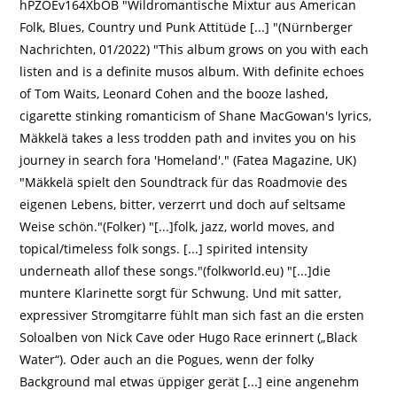
hPZOEv164XbOB "Wildromantische Mixtur aus American
Folk, Blues, Country und Punk Attitüde [...] "(Nürnberger
Nachrichten, 01/2022) "This album grows on you with each
listen and is a definite musos album. With definite echoes
of Tom Waits, Leonard Cohen and the booze lashed,
cigarette stinking romanticism of Shane MacGowan's lyrics,
Mäkkelä takes a less trodden path and invites you on his
journey in search fora 'Homeland'." (Fatea Magazine, UK)
"Mäkkelä spielt den Soundtrack für das Roadmovie des
eigenen Lebens, bitter, verzerrt und doch auf seltsame
Weise schön."(Folker) "[...]folk, jazz, world moves, and
topical/timeless folk songs. [...] spirited intensity
underneath allof these songs."(folkworld.eu) "[...]die
muntere Klarinette sorgt für Schwung. Und mit satter,
expressiver Stromgitarre fühlt man sich fast an die ersten
Soloalben von Nick Cave oder Hugo Race erinnert („Black
Water“). Oder auch an die Pogues, wenn der folky
Background mal etwas üppiger gerät [...] eine angenehm