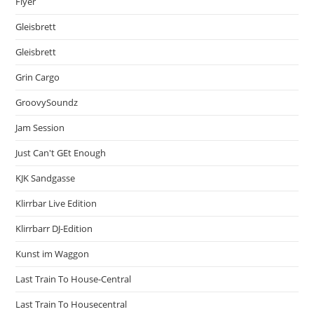
Flyer
Gleisbrett
Gleisbrett
Grin Cargo
GroovySoundz
Jam Session
Just Can't GEt Enough
KJK Sandgasse
Klirrbar Live Edition
Klirrbarr DJ-Edition
Kunst im Waggon
Last Train To House-Central
Last Train To Housecentral