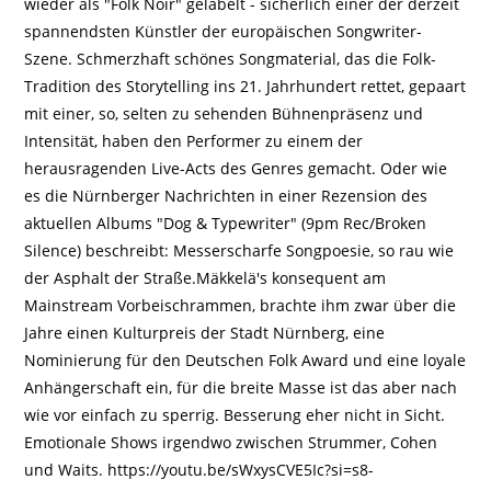
wieder als "Folk Noir" gelabelt - sicherlich einer der derzeit
spannendsten Künstler der europäischen Songwriter-
Szene. Schmerzhaft schönes Songmaterial, das die Folk-
Tradition des Storytelling ins 21. Jahrhundert rettet, gepaart
mit einer, so, selten zu sehenden Bühnenpräsenz und
Intensität, haben den Performer zu einem der
herausragenden Live-Acts des Genres gemacht. Oder wie
es die Nürnberger Nachrichten in einer Rezension des
aktuellen Albums "Dog & Typewriter" (9pm Rec/Broken
Silence) beschreibt: Messerscharfe Songpoesie, so rau wie
der Asphalt der Straße.Mäkkelä's konsequent am
Mainstream Vorbeischrammen, brachte ihm zwar über die
Jahre einen Kulturpreis der Stadt Nürnberg, eine
Nominierung für den Deutschen Folk Award und eine loyale
Anhängerschaft ein, für die breite Masse ist das aber nach
wie vor einfach zu sperrig. Besserung eher nicht in Sicht.
Emotionale Shows irgendwo zwischen Strummer, Cohen
und Waits. https://youtu.be/sWxysCVE5Ic?si=s8-