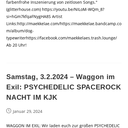
farbenfrohe Inszenierung von zeitlosen Songs."
(glitterhouse.com) https://youtu.be/NILoM-WQm_8?
si=hGm7kfqaFNygHA8S Artist
Links:http://maekkelae.com/https://maekkelae.bandcamp.co
m/album/dog-
typewriterhttps://facebook.com/maekkelaes.trash.lounge/
Ab 20 Uhr!
Samstag, 3.2.2024 – Waggon im
Exil: PSYCHEDELIC SPACEROCK
NACHT IM KJK
Beitrag
Januar 29, 2024
veröffentlicht:
WAGGON IM EXIL: Wir laden euch zur großen PSYCHEDELIC