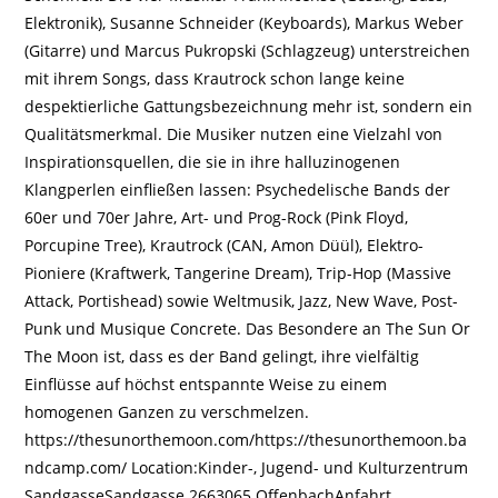
Elektronik), Susanne Schneider (Keyboards), Markus Weber
(Gitarre) und Marcus Pukropski (Schlagzeug) unterstreichen
mit ihrem Songs, dass Krautrock schon lange keine
despektierliche Gattungsbezeichnung mehr ist, sondern ein
Qualitätsmerkmal. Die Musiker nutzen eine Vielzahl von
Inspirationsquellen, die sie in ihre halluzinogenen
Klangperlen einfließen lassen: Psychedelische Bands der
60er und 70er Jahre, Art- und Prog-Rock (Pink Floyd,
Porcupine Tree), Krautrock (CAN, Amon Düül), Elektro-
Pioniere (Kraftwerk, Tangerine Dream), Trip-Hop (Massive
Attack, Portishead) sowie Weltmusik, Jazz, New Wave, Post-
Punk und Musique Concrete. Das Besondere an The Sun Or
The Moon ist, dass es der Band gelingt, ihre vielfältig
Einflüsse auf höchst entspannte Weise zu einem
homogenen Ganzen zu verschmelzen.
https://thesunorthemoon.com/https://thesunorthemoon.ba
ndcamp.com/ Location:Kinder-, Jugend- und Kulturzentrum
SandgasseSandgasse 2663065 OffenbachAnfahrt