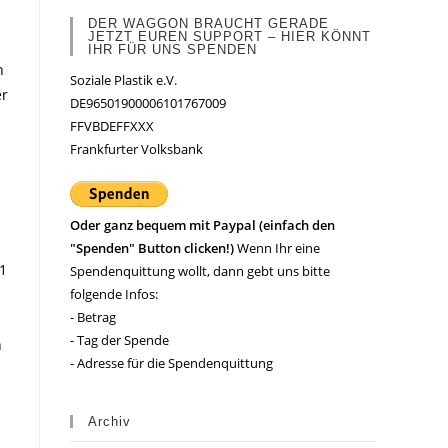
DER WAGGON BRAUCHT GERADE
JETZT EUREN SUPPORT – HIER KÖNNT
IHR FÜR UNS SPENDEN
n
Soziale Plastik e.V.
er
DE96501900006101767009
FFVBDEFFXXX
Frankfurter Volksbank
Oder ganz bequem mit Paypal (einfach den
"Spenden" Button clicken!)
Wenn Ihr eine
1
Spendenquittung wollt, dann gebt uns bitte
folgende Infos:
- Betrag
- Tag der Spende
n
- Adresse für die Spendenquittung
Archiv