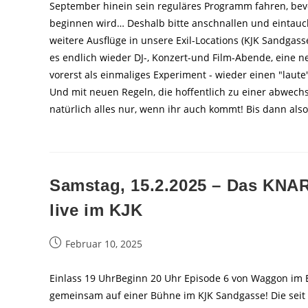
September hinein sein reguläres Programm fahren, be
beginnen wird… Deshalb bitte anschnallen und eintauc
weitere Ausflüge in unsere Exil-Locations (KJK Sandgas
es endlich wieder DJ-, Konzert-und Film-Abende, eine n
vorerst als einmaliges Experiment - wieder einen "laute"
Und mit neuen Regeln, die hoffentlich zu einer abwec
natürlich alles nur, wenn ihr auch kommt! Bis dann al
Samstag, 15.2.2025 – Das K
live im KJK
Beitrag
Februar 10, 2025
veröffentlicht:
Einlass 19 UhrBeginn 20 Uhr Episode 6 von Waggon im
gemeinsam auf einer Bühne im KJK Sandgasse! Die seit