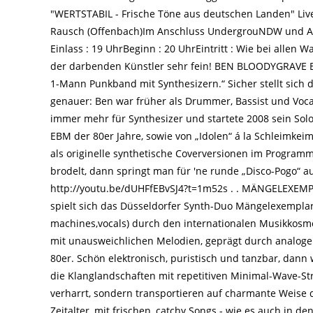
"WERTSTABIL - Frische Töne aus deutschen Landen" Live
Rausch (Offenbach)Im Anschluss UndergrouNDW und Art
Einlass : 19 UhrBeginn : 20 UhrEintritt : Wie bei allen
der darbenden Künstler sehr fein! BEN BLOODYGRAVE Be
1-Mann Punkband mit Synthesizern.“ Sicher stellt sich 
genauer: Ben war früher als Drummer, Bassist und Vocal
immer mehr für Synthesizer und startete 2008 sein Sol
EBM der 80er Jahre, sowie von „Idolen“ á la Schleimkei
als originelle synthetische Coverversionen im Program
brodelt, dann springt man für 'ne runde „Disco-Pogo“ 
http://youtu.be/dUHFfEBvSJ4?t=1m52s . . MÄNGELEXEMPL
spielt sich das Düsseldorfer Synth-Duo Mängelexemplar um
machines,vocals) durch den internationalen Musikkosmo
mit unausweichlichen Melodien, geprägt durch analoge
80er. Schön elektronisch, puristisch und tanzbar, dann 
die Klanglandschaften mit repetitiven Minimal-Wave-St
verharrt, sondern transportieren auf charmante Weise d
Zeitalter, mit frischen, catchy Songs - wie es auch in