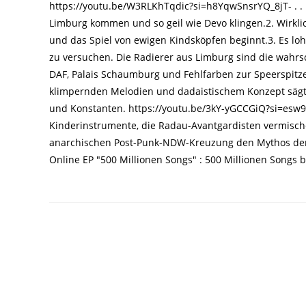
https://youtu.be/W3RLKhTqdic?si=h8YqwSnsrYQ_8jT- . .
Limburg kommen und so geil wie Devo klingen.2. Wirkli
und das Spiel von ewigen Kindsköpfen beginnt.3. Es lo
zu versuchen. Die Radierer aus Limburg sind die wahr
DAF, Palais Schaumburg und Fehlfarben zur Speerspitz
klimpernden Melodien und dadaistischem Konzept sägt
und Konstanten. https://youtu.be/3kY-yGCCGiQ?si=esw9
Kinderinstrumente, die Radau-Avantgardisten vermische
anarchischen Post-Punk-NDW-Kreuzung den Mythos der 
Online EP "500 Millionen Songs" : 500 Millionen Songs 