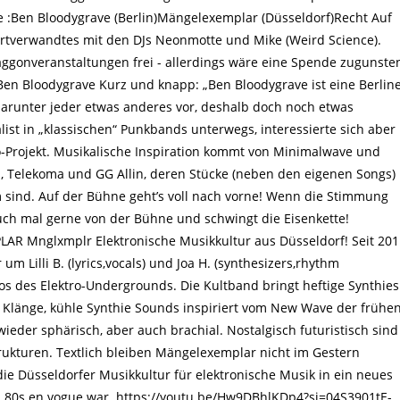
 :Ben Bloodygrave (Berlin)Mängelexemplar (Düsseldorf)Recht Auf
verwandtes mit den DJs Neonmotte und Mike (Weird Science).
 Waggonveranstaltungen frei - allerdings wäre eine Spende zugunste
n Bloodygrave Kurz und knapp: „Ben Bloodygrave ist eine Berlin
darunter jeder etwas anderes vor, deshalb doch noch etwas
ist in „klassischen“ Punkbands unterwegs, interessierte sich aber
o-Projekt. Musikalische Inspiration kommt von Minimalwave und
m, Telekoma und GG Allin, deren Stücke (neben den eigenen Songs)
m sind. Auf der Bühne geht’s voll nach vorne! Wenn die Stimmung
auch mal gerne von der Bühne und schwingt die Eisenkette!
AR Mnglxmplr Elektronische Musikkultur aus Düsseldorf! Seit 201
 Lilli B. (lyrics,vocals) und Joa H. (synthesizers,rhythm
s des Elektro-Undergrounds. Die Kultband bringt heftige Synthies
 Klänge, kühle Synthie Sounds inspiriert vom New Wave der frühe
wieder sphärisch, aber auch brachial. Nostalgisch futuristisch sind
rukturen. Textlich bleiben Mängelexemplar nicht im Gestern
ie Düsseldorfer Musikkultur für elektronische Musik in ein neues
 den 80s en vogue war. https://youtu.be/Hw9DBhlKDp4?si=04S3901tE-