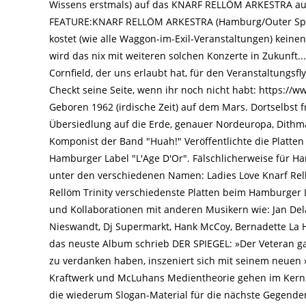
Wissens erstmals) auf das KNARF RELLÖM ARKESTRA a
FEATURE:KNARF RELLÖM ARKESTRA (Hamburg/Outer Space
kostet (wie alle Waggon-im-Exil-Veranstaltungen) keine
wird das nix mit weiteren solchen Konzerte in Zukunft..
Cornfield, der uns erlaubt hat, für den Veranstaltungs
Checkt seine Seite, wenn ihr noch nicht habt: https:/
Geboren 1962 (irdische Zeit) auf dem Mars. Dortselbst f
Übersiedlung auf die Erde, genauer Nordeuropa, Dithma
Komponist der Band "Huah!" Veröffentlichte die Platte
Hamburger Label "L'Age D'Or". Fälschlicherweise für 
unter den verschiedenen Namen: Ladies Love Knarf Rell
Rellöm Trinity verschiedenste Platten beim Hamburger L
und Kollaborationen mit anderen Musikern wie: Jan Del
Nieswandt, Dj Supermarkt, Hank McCoy, Bernadette La 
das neuste Album schrieb DER SPIEGEL: »Der Veteran ga
zu verdanken haben, inszeniert sich mit seinem neuen ›A
Kraftwerk und McLuhans Medientheorie gehen im Kerns
die wiederum Slogan-Material für die nächste Gegendemo