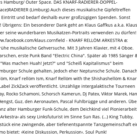
us Hamburg/ Outer Space. DAS KNARF-RADIERER-DOPPEL-
)RADIERER (Limburg) Auch dieses musikalische Gipfeltreffen
n Eintritt und bedarf deshalb eurer großzügigen Spenden. Sonst
.! Übrigens: Ein besonderer Dank geht an Klaus Gaffkus a.k.a. Klau
flyer seine wunderbaren Musikatzen-Portraits verwenden zu dürfen!
/www.facebook.com/klaus.cornfield - KNARF RELLÖM ARKESTRA ø;
rühe musikalische Gehversuche. Mit 3 Jahren Klavier, mit 4 Oboe.
rschen, erste Punk Band "Electric China". Später ab 1985 Sänger 
n "Was machen Huah! Jetzt?" und "Scheiß Kapitalismus" beim
Hamburger Schule gehalten, jedoch eher Neptunsche Schule. Danac
öm, Knarf rellöm Ism, Knarf Rellöm with the Shishashellöm & Knar
abel ZickZack veröffentlicht. Unzählige intergalaktische Tourneen
ay, Rocko Schamoni, Schorsch Kamerun, Dj Patex, Viktor Marek, Ha
Hengst, Guz, den Aeronauten, Pascal Fuhlbrügge und anderen. Übe
nz alter Hamburger Funk-Schule, dem Deichkind viel Pionierarbeit
rkestra‹ als sexy Linksfuturist im Sinne Sun Ras. (…) King Tubby,
tück eine zwingende, aber tiefenentspannte Tanzgemeinschaft ei
 bietet: ›Keine Diskussion, Perkussion‹. Soul Punk!