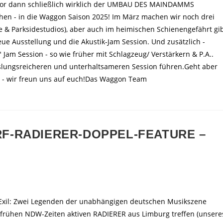
vor dann schließlich wirklich der UMBAU DES MAINDAMMS
hen - in die Waggon Saison 2025! Im März machen wir noch drei
se & Parksidestudios), aber auch im heimischen Schienengefährt gi
eue Ausstellung und die Akustik-Jam Session. Und zusätzlich -
 Jam Session - so wie früher mit Schlagzeug/ Verstärkern & P.A..
hslungsreicheren und unterhaltsameren Session führen.Geht aber
so - wir freun uns auf euch!Das Waggon Team
NARF-RADIERER-DOPPEL-FEATURE –
 Exil: Zwei Legenden der unabhängigen deutschen Musikszene
 frühen NDW-Zeiten aktiven RADIERER aus Limburg treffen (unsere