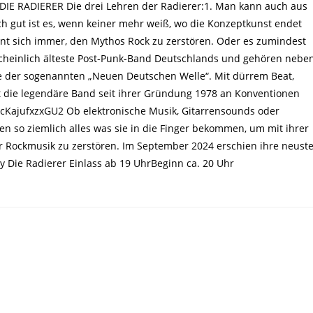
 DIE RADIERER Die drei Lehren der Radierer:1. Man kann auch aus
ch gut ist es, wenn keiner mehr weiß, wo die Konzeptkunst endet
hnt sich immer, den Mythos Rock zu zerstören. Oder es zumindest
scheinlich älteste Post-Punk-Band Deutschlands und gehören nebe
e der sogenannten „Neuen Deutschen Welle“. Mit dürrem Beat,
 die legendäre Band seit ihrer Gründung 1978 an Konventionen
cKajufxzxGU2 Ob elektronische Musik, Gitarrensounds oder
n so ziemlich alles was sie in die Finger bekommen, um mit ihrer
Rockmusik zu zerstören. Im September 2024 erschien ihre neust
by Die Radierer Einlass ab 19 UhrBeginn ca. 20 Uhr