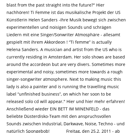
blast from the past straight into the future?" Hier
nachhören! Ti Femme ist das musikalische Projekt der US
Künstlerin Helen Sanders -ihre Musik bewegt sich zwischen
experimentellen und noisigen Sounds und schrägen
Liedern mit eine Singer/Sonwriter Atmosphäre - allesamt
gespielt mit ihrem Akkordeon ! “Ti femme” is actually
Helena Sanders. A musician and artist from the US who is
currently residing in Amsterdam. Her solo shows are based
around the accordeon but are very divers. Sometimes more
experimental and noisy, sometimes more towards a rough
singer-songwriter atmosphere. Next to making music this
lady is also a painter and is running the travelling music
label “unfinished business”, on which her soon to be
released solo cd will appear." Hier und hier mehr erfahren!
Anschließend wieder EIN BETT IM MINENFELD - das
beliebte Düsterdisko-Team mit den anspruchsvollen
Sounds zwischen Industrial, Darkwave, Noise, Techno - und
natürlich Spongebob! ________ Freitag, den 25.2. 2011 - ab