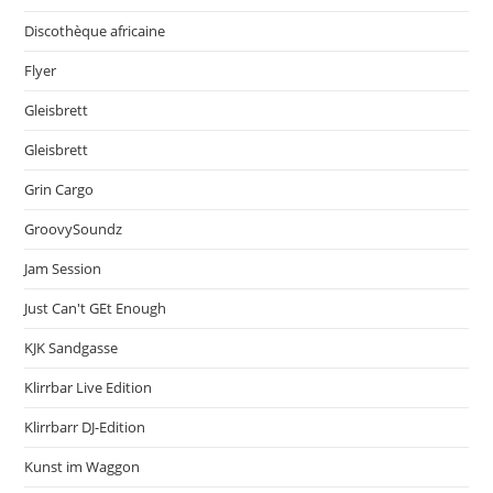
Discothèque africaine
Flyer
Gleisbrett
Gleisbrett
Grin Cargo
GroovySoundz
Jam Session
Just Can't GEt Enough
KJK Sandgasse
Klirrbar Live Edition
Klirrbarr DJ-Edition
Kunst im Waggon