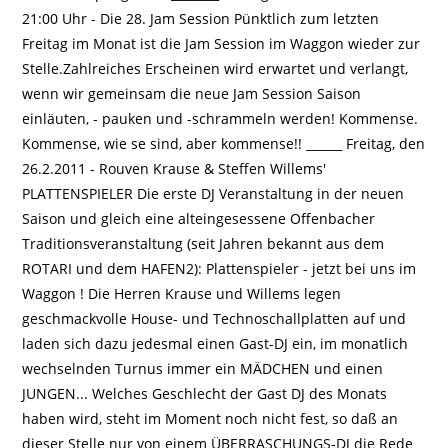
21:00 Uhr - Die 28. Jam Session Pünktlich zum letzten
Freitag im Monat ist die Jam Session im Waggon wieder zur
Stelle.Zahlreiches Erscheinen wird erwartet und verlangt,
wenn wir gemeinsam die neue Jam Session Saison
einläuten, - pauken und -schrammeln werden! Kommense.
Kommense, wie se sind, aber kommense!! ______ Freitag, den
26.2.2011 - Rouven Krause & Steffen Willems'
PLATTENSPIELER Die erste DJ Veranstaltung in der neuen
Saison und gleich eine alteingesessene Offenbacher
Traditionsveranstaltung (seit Jahren bekannt aus dem
ROTARI und dem HAFEN2): Plattenspieler - jetzt bei uns im
Waggon ! Die Herren Krause und Willems legen
geschmackvolle House- und Technoschallplatten auf und
laden sich dazu jedesmal einen Gast-DJ ein, im monatlich
wechselnden Turnus immer ein MÄDCHEN und einen
JUNGEN... Welches Geschlecht der Gast DJ des Monats
haben wird, steht im Moment noch nicht fest, so daß an
dieser Stelle nur von einem ÜBERRASCHUNGS-DJ die Rede