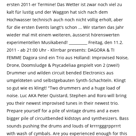
ersten 2011-er Termine! Das Wetter ist zwar noch viel zu
kalt für lustig und der Waggon hat sich nach dem
Hochwasser technisch auch noch nicht völlig erholt, aber
für die ersten Events langt's schon ... Wir starten das Jahr
wieder mal mit einem weiteren, äusserst hörenswerten
experimentellen Musikabend! __________ Freitag, den 11.2.
2011 - ab 21:00 Uhr - Klirrbar presents: DAGORA & TI
FEMME Dagora sind ein Trio aus Holland: Improvised Noise,
Drone, Doomsludge & Psycadeliaa gespielt von 2 (zwei!)
Drummer und wilden circuit bended Electronics aus
umgelöteten und selbstgebauten Synth-Schachteln. Klingt
so gut wie es klingt! "Two drummers and a huge load of
noise. Luc AKA Peter Quistard, Stephen and Roro will bring
you their newest improvised tunes in their newest trio.
Prepare yourself for a pile of vintage drums and a even
bigger pile of circuitbended kidstoys and synthesizers. Bass
sounds pushing the drums and louds of krrrrgggrpprrrt
with wash of cymbals. Are you experienced enough for this