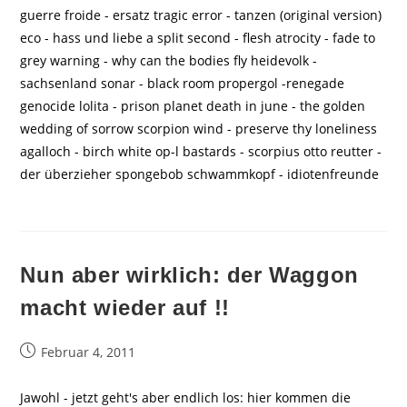
guerre froide - ersatz tragic error - tanzen (original version)
eco - hass und liebe a split second - flesh atrocity - fade to
grey warning - why can the bodies fly heidevolk -
sachsenland sonar - black room propergol -renegade
genocide lolita - prison planet death in june - the golden
wedding of sorrow scorpion wind - preserve thy loneliness
agalloch - birch white op-l bastards - scorpius otto reutter -
der überzieher spongebob schwammkopf - idiotenfreunde
Nun aber wirklich: der Waggon
macht wieder auf !!
Beitrag
Februar 4, 2011
veröffentlicht:
Jawohl - jetzt geht's aber endlich los: hier kommen die