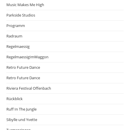
Music Makes Me High
Parkside Studios
Programm
Radraum
Regelmaessig
RegelmaessigImWaggon
Retro Future Dance
Retro Future Dance
Riviera Festival Offenbach
Rückblick
Ruff In The Jungle
Sibylle und Yvette
Turmspringen