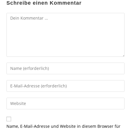
Schreibe einen Kommentar
Kommentar
Gib
deinen
Namen
Gib
oder
deine
Benutzernamen
E-
Gib
zum
Mail-
deine
Kommentieren
Adresse
Website-
ein
zum
URL
Name, E-Mail-Adresse und Website in diesem Browser für
Kommentieren
ein