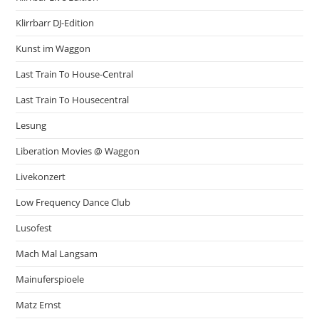
Klirrbarr DJ-Edition
Kunst im Waggon
Last Train To House-Central
Last Train To Housecentral
Lesung
Liberation Movies @ Waggon
Livekonzert
Low Frequency Dance Club
Lusofest
Mach Mal Langsam
Mainuferspioele
Matz Ernst