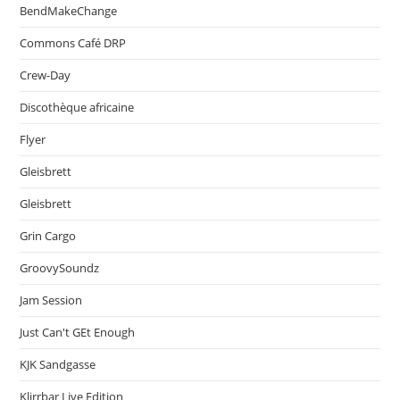
BendMakeChange
Commons Café DRP
Crew-Day
Discothèque africaine
Flyer
Gleisbrett
Gleisbrett
Grin Cargo
GroovySoundz
Jam Session
Just Can't GEt Enough
KJK Sandgasse
Klirrbar Live Edition