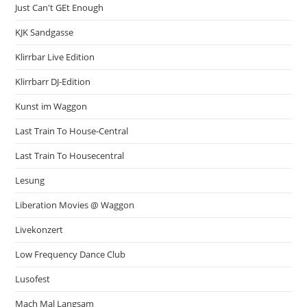
Just Can't GEt Enough
KJK Sandgasse
Klirrbar Live Edition
Klirrbarr DJ-Edition
Kunst im Waggon
Last Train To House-Central
Last Train To Housecentral
Lesung
Liberation Movies @ Waggon
Livekonzert
Low Frequency Dance Club
Lusofest
Mach Mal Langsam