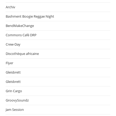
Archiv
Bashment Boogie Reggae Night
BendMakeChange
Commons Café DRP
Crew-Day
Discothèque africaine
Flyer
Gleisbrett
Gleisbrett
Grin Cargo
GroovySoundz
Jam Session