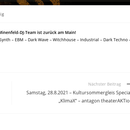
ig
 Minenfeld-DJ-Team ist zurück am Main!
nth – EBM – Dark Wave – Witchhouse – Industrial – Dark Techno 
Nächster Beitrag
Samstag, 28.8.2021 – Kultursommergleis Specia
„KlimaX“ – antagon theaterAKTi