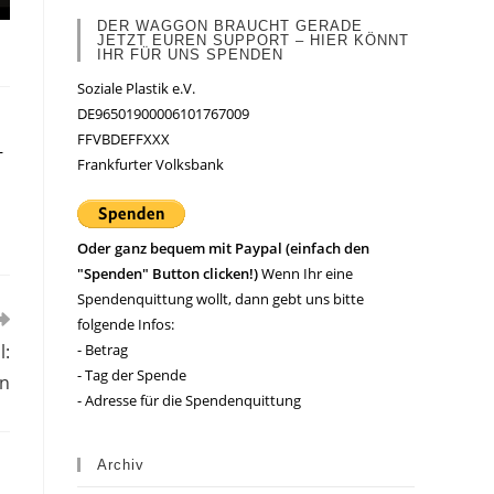
DER WAGGON BRAUCHT GERADE
JETZT EUREN SUPPORT – HIER KÖNNT
IHR FÜR UNS SPENDEN
Soziale Plastik e.V.
DE96501900006101767009
FFVBDEFFXXX
–
Frankfurter Volksbank
Oder ganz bequem mit Paypal (einfach den
"Spenden" Button clicken!)
Wenn Ihr eine
Spendenquittung wollt, dann gebt uns bitte
folgende Infos:
- Betrag
l:
- Tag der Spende
on
- Adresse für die Spendenquittung
Archiv