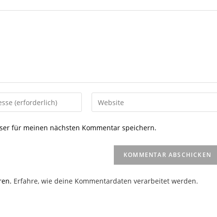
Gib
deine
Website-
ser für meinen nächsten Kommentar speichern.
URL
ein
(optional)
en
ren.
Erfahre, wie deine Kommentardaten verarbeitet werden.