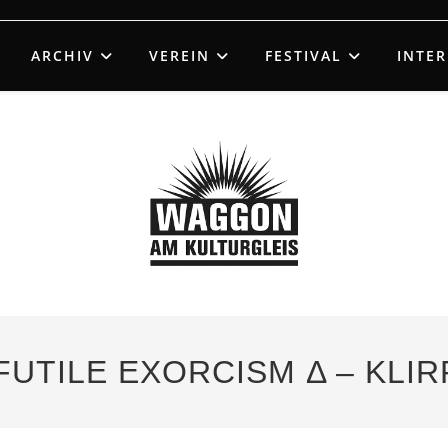
ARCHIV
VEREIN
FESTIVAL
INTE
Δ FUTILE EXORCISM Δ – KLI