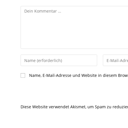
Kommentar
Gib
Gib
deinen
deine
Namen
E-
Name, E-Mail-Adresse und Website in diesem Brow
oder
Mail-
Benutzernamen
Adresse
zum
zum
Kommentieren
Kommentier
Diese Website verwendet Akismet, um Spam zu reduzie
ein
ein