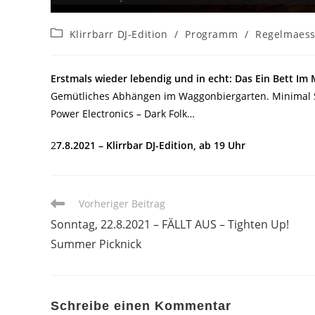
Beitrags-
Klirrbarr DJ-Edition
/
Programm
/
Regelmaess
Kategorie:
Erstmals wieder lebendig und in echt: Das Ein Bett Im
Gemütliches Abhängen im Waggonbiergarten. Minimal Sy
Power Electronics – Dark Folk…
2
7.8.2021 – Klirrbar DJ-Edition, ab 19 Uhr
Weitere
Vorheriger Beitrag
Artikel
Sonntag, 22.8.2021 – FÄLLT AUS – Tighten Up!
ansehen
Summer Picknick
Schreibe einen Kommentar