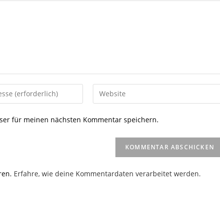
Gib
deine
Website-
ser für meinen nächsten Kommentar speichern.
URL
ein
(optional)
en
ren.
Erfahre, wie deine Kommentardaten verarbeitet werden.