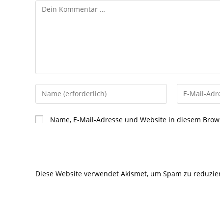
Kommentar
Gib
Gib
deinen
deine
Namen
E-
Name, E-Mail-Adresse und Website in diesem Brow
oder
Mail-
Benutzernamen
Adresse
zum
zum
Kommentieren
Kommentier
Diese Website verwendet Akismet, um Spam zu reduzie
ein
ein